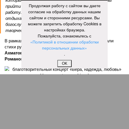
которые свои выходные дни тратят на то, чтобы
Продолжая работу с сайтом вы даете
прийти в храм, чтобы продолжать внеклассную
согласие на обработку данных нашим
работу. Большинство учеников в выходные
сайтом и сторонними ресурсами. Вы
отдыхают, а эти ребята идут в церковь на
можете запретить обработку Cookies в
богослужение, занимаются музыкой и другим
настройках браузера.
творчеством», – заявил митрополит Игнатий.
Пожалуйста, ознакомьтесь с
В рамках концертной программы со сцены прозвучали
«Политикой в отношении обработки
стихи русских поэтов:
Николая Гумилева
,
Анны
персональных данных»
Ахматовой
,
Бориса Пастернака
и
Константина
.
Романова
.
OK
благотворительный концерт «Вера, надежда, любовь» (фото: saratov-
eparhia.ru)
Что касается вокальных выступлений, их открыл
задостойник Пасхи Валаамского распева, подготовленный
юными вокалистами Образовательного центра. Также для
собравшихся прозвучали композиции «Над небом
голубым», «За рекой», «Все зависит от Бога», «Далекий
дом», «Главное на свете – это наши дети» и другие песни.
В финальной части мероприятия все участники дружно