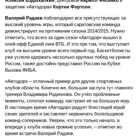
Алексей Вздыхалкин
, центровой
Кирилл Фесенко
и
защитник «Автодора»
Кортни Фортсон
.
Валерий Радаев
поблагодарил все присутствующих за
высокий уровень игры, который саратовская команда
демонстрирует на протяжении сезона 2014/2015. Нужно
отметить, что всего за один сезон «Автодор» вышел в
плей-офф Единой лиги ВТБ. И это при том, что выступает
клуб на высшем уровне всего первый год. Баскетболисты
уже успели одержать несколько крупных побед на уровне
России, также достойно представил Россию на Кубке
Вызова ФИБА.
«Автодор» – отличный пример для других спортивных
клубов области. Конечно же, большая заслуга тут главного
тренера Владимира Родионова. Он учёл проблемные
моменты, сплотил команду, настроил её на большую игру.
В настоящее время «Автодор» радует блестящей игрой
своих зрителей и заставляет нервничать болельщиков
команд-соперников. Уверен, что это только начало, а
впереди у клуба новые громкие успехи», – отметил во
время встречи Валерий Радаев.