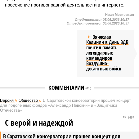
пресечение противоправной деятельности в интернете.
Иван Московкин
Опубликовано:
05.06.2026 10:37
Отредактировано:
05.06.2026 10:37
Вячеслав
Калинин в День ВДВ
почтил память
легендарных
командиров
Воздушно-
десантных войск
КОММЕНТАРИИ
0
Версия
//
Общество
//
В Саратовской консерватории прошел концерт
для подопечных фондов «Александр Невский» и «Защитники
Отечества»
2497
С верой и надеждой
В Саратовской консерватории прошел концерт для