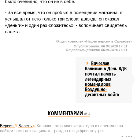
было очевидно, что он не в себе.
- За все время, что он пробыл в помещении магазина, я
услышал от него только три слова: дважды он сказал
«деньги» и один раз «ложитесь», - вспоминает свидетель
налета.
Отдел новостей «Нашей версии в Саратове»
Опубликовано:
06.04.2016 17:51
Отредактировано:
06.04.2016 17:51
Вячеслав
Калинин в День ВДВ
почтил память
легендарных
командиров
Воздушно-
десантных войск
КОММЕНТАРИИ
0
Версия
//
Власть
//
Калинин: ограничение доступа к нелегальным
сайтам помогает защищать граждан от цифровых угроз