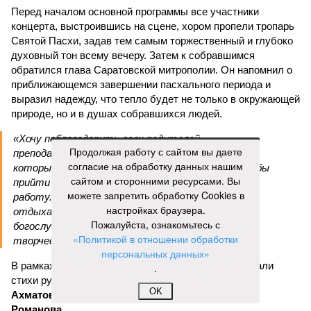
Перед началом основной программы все участники
концерта, выстроившись на сцене, хором пропели тропарь
Святой Пасхи, задав тем самым торжественный и глубоко
духовный тон всему вечеру. Затем к собравшимся
обратился глава Саратовской митрополии. Он напомнил о
приближающемся завершении пасхального периода и
выразил надежду, что тепло будет не только в окружающей
природе, но и в душах собравшихся людей.
«Хочу поблагодарить всех родителей,
Продолжая работу с сайтом вы даете
преподавателей, наставников, самих учащихся,
согласие на обработку данных нашим
которые свои выходные дни тратят на то, чтобы
сайтом и сторонними ресурсами. Вы
прийти в храм, чтобы продолжать внеклассную
можете запретить обработку Cookies в
работу. Большинство учеников в выходные
настройках браузера.
отдыхают, а эти ребята идут в церковь на
Пожалуйста, ознакомьтесь с
богослужение, занимаются музыкой и другим
«Политикой в отношении обработки
творчеством», – заявил митрополит Игнатий.
персональных данных»
В рамках концертной программы со сцены прозвучали
.
стихи русских поэтов:
Николая Гумилева
,
Анны
OK
Ахматовой
,
Бориса Пастернака
и
Константина
Романова
.