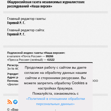
Общероссийская газета независимых журналистских
расследований «Наша версия»
Главный редактор газеты:
Горевой Р. Г.
Главный редактор сайта:
Горевой Р. Г.
Подписной индекс газеты «Наша версия»:
в каталоге «Почта России» —
99266
«Пресса России» (зелёный) —
41522
Регистрационный номер Роскомнадзора
Продолжая работу с сайтом вы даете
Эл № ФС77-53847 от 26.04.2013.
согласие на обработку данных нашим
Учредитель ООО «Версия»
сайтом и сторонними ресурсами. Вы
Адрес редакции:
123100, Россия, Москва, улица 1905 года, 7с1
Почтовый адрес редакции:
123022, Россия, Москва, а/я 29. для ООО
можете запретить обработку Cookies в
«Диалан»
настройках браузера.
Пожалуйста, ознакомьтесь с
«Политикой в отношении обработки
персональных данных»
.
© «Версия»
18+