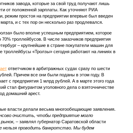
отников завода, которые за свой труд получают лишь
ети от положенной зарплаты. Как уточняют РИА
и, режим простоя на предприятии впервые был введен
 марта, и с тех пор он несколько раз продлевался.
ролза» было вполне успешным предприятием, которое
о 70% троллейбусов. В числе заказчиков предприятия
тербург – крупнейшие в стране покупатели машин для
же троллейбусы «Тролзы» сегодня работают на линиях в
ает
ответчиком в арбитражных судах сразу по шести
блей. Причем все они были поданы в этом году. В
ет с предприятия 1 млрд руб­лей. А в марте этого года
ий стал фигурантом уголовного дела о взяточничестве
од домашний арест.
тные власти делали весьма многообещающие заявления.
ансово очистить, чтобы предприятие могло
 рынок,
– заявлял губернатор Саратовской области
ае нельзя проводить банкротство. Мы будем