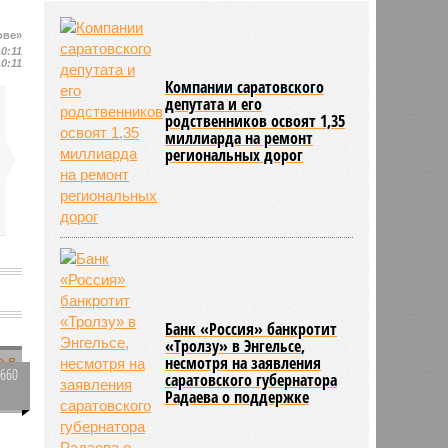
почтил память легендарных
командиров Воздушно-десантных
ове»
войск
10:11
10:11
31/07
Количество несчастных случаев
Компании саратовского
на саратовских железных дорогах
депутата и его
уменьшилось
родственников освоят 1,35
31/07
Коммунальщики Саратова
миллиарда на ремонт
подготовили к отопительному
региональных дорог
сезону 80% котельных
Банк «Россия» банкротит
«Тролзу» в Энгельсе,
несмотря на заявления
3660
саратовского губернатора
Радаева о поддержке
0