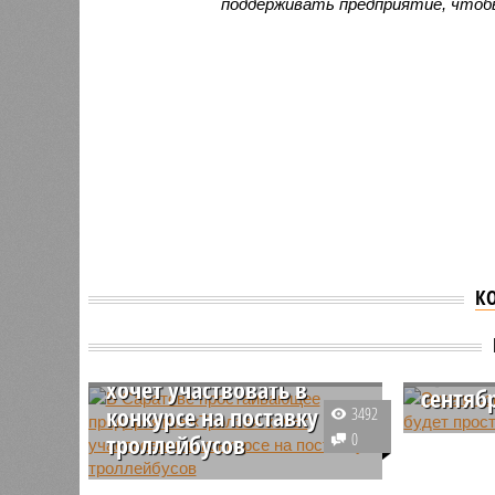
поддерживать предприятие, чтобы
К
В Саратове
Энгель
простаивающее
«Тролз
предприятие «Тролза»
проста
хочет участвовать в
сентяб
конкурсе на поставку
3492
На энгел
троллейбусов
0
Саратовс
Несмотря на очередное
очередно