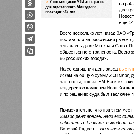
У поставщиков УЗИ-аппаратов
на раб
для саратовского Минздрава
две тр
проходят обыски
Новост
еще 14
Всего несколько лет назад ЗАО «Т
поставляло на российский рынок д
числились даже Москва и Санкт-Пе
общественного транспорта. Всего 
86 российских городах.
На сегодняшний день завод
выступ
искам на общую сумму 2,08 млрд ру
частности, только БМ-Банк взыскива
гендиректор компании Иван Котвицк
и по решению суда был заключен п
Примечательно, что при этом мес
«Завод рентабелен, надо его фин
работать с банками, выходить на
Валерий Радаев. –
Ни в коем случ