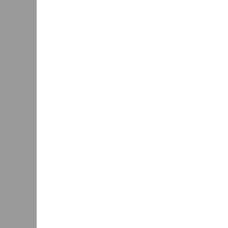
продление режима простоя для
простоя.
89 сотрудников, предприятие
простаива
«Тролза» из города Энгельсе
пор это п
хочет участвовать в будущем
конкурсе на поставку
троллейбусов для Саратова.