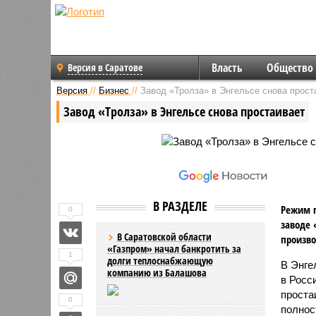
Власть
Общество
Версия в Саратове
Версия
//
Бизнес
//
Завод «Тролза» в Энгельсе снова прост
Завод «Тролза» в Энгельсе снова простаивает
В РАЗДЕЛЕ
Режим п
0
заводе 
В Саратовской области
произво
«Газпром» начал банкротить за
1
долги теплоснабжающую
В Энге
компанию из Балашова
в Росс
проста
0
полнос