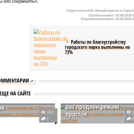
 его сохранить».
Отдел новостей «Нашей версии в Сарат
Опубликовано:
02.08.2019 
Отредактировано:
02.08.2019 
Работы по благоустройству
городского парка выполнены на
73%
ОММЕНТАРИИ
0
сское предприятие
На Энгельсском заводе
а» будет
ЕЩЕ НА САЙТЕ
«Тролзе» в очередной
ивать до конца
раз продлен режим
ря
3642
простоя
ьсском ЗАО «Тролза»
0
кой области в
Режим простоя на
й раз продлен режим
расположенном в Энгельсе