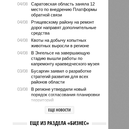
04/08
Саратовская область заняла 12
место по внедрению Платформы
обратной связи
04/08
Ртищевскому району на ремонт
дорог направят дополнительные
средства
04/08
Квоты на добычу копытных
животных выросли в регионе
04/08
В Энгельсе на завершающую
стадию вышли работы по
капремонту краеведческого музея
03/08
Бусаргин заявил о разработке
стратегий развития для всех
районов области
03/08
В регионе утвердили новый
порядок согласования планировки
территорий
03/08
17 тысяч исследований на
ЕЩЕ НОВОСТИ
цифровом флюорографе провели
в Ртищевской больнице
ЕЩЕ ИЗ РАЗДЕЛА «БИЗНЕС»
03/08
Вячеслав Калинин в День ВДВ