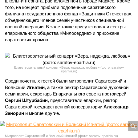
школы-интерната, расположенной в городе Марксе. Кроме
того, на концерт прибыли подопечные саратовского
филиала государственного фонда «Защитники Отечества»,
объединяющего членов семей участников специальной
военной операции. В зале также присутствовали сестры
епархиального общества «Милосердие» и прихожане
саратовских храмов.
Благотворительный концерт «Вера, надежда, любовь» (фото: saratov-
eparhia.ru)
Среди почетных гостей были митрополит Саратовский и
Вольский
Игнатий
, а также ректор Саратовской духовной
семинарии, секретарь Епархиального совета протоиерей
Сергий Штурбабин
, представители епархии, ректор
Саратовской государственной консерватории
Александр
Занорин
и многие другие.
Митрополит Саратовский и Вольский Игнатий (фото: saratov-eparhia.ru)