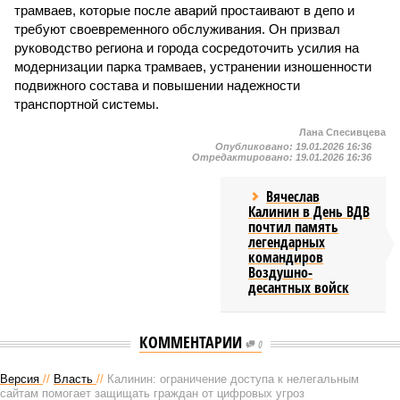
трамваев, которые после аварий простаивают в депо и
требуют своевременного обслуживания. Он призвал
руководство региона и города сосредоточить усилия на
модернизации парка трамваев, устранении изношенности
подвижного состава и повышении надежности
транспортной системы.
Лана Спесивцева
Опубликовано:
19.01.2026 16:36
Отредактировано:
19.01.2026 16:36
Вячеслав
Калинин в День ВДВ
почтил память
легендарных
командиров
Воздушно-
десантных войск
КОММЕНТАРИИ
0
Версия
//
Власть
//
Калинин: ограничение доступа к нелегальным
сайтам помогает защищать граждан от цифровых угроз