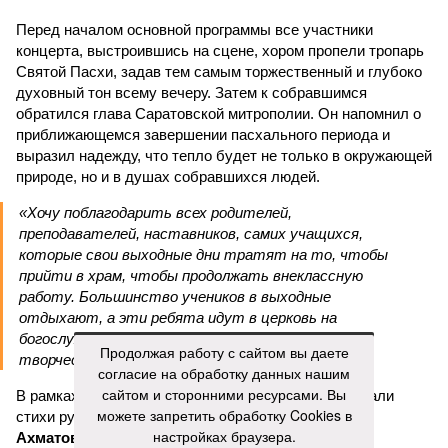
Перед началом основной программы все участники
концерта, выстроившись на сцене, хором пропели тропарь
Святой Пасхи, задав тем самым торжественный и глубоко
духовный тон всему вечеру. Затем к собравшимся
обратился глава Саратовской митрополии. Он напомнил о
приближающемся завершении пасхального периода и
выразил надежду, что тепло будет не только в окружающей
природе, но и в душах собравшихся людей.
«Хочу поблагодарить всех родителей,
преподавателей, наставников, самих учащихся,
которые свои выходные дни тратят на то, чтобы
прийти в храм, чтобы продолжать внеклассную
работу. Большинство учеников в выходные
отдыхают, а эти ребята идут в церковь на
богослужение, занимаются музыкой и другим
Продолжая работу с сайтом вы даете
творчеством», – заявил митрополит Игнатий.
согласие на обработку данных нашим
сайтом и сторонними ресурсами. Вы
В рамках концертной программы со сцены прозвучали
можете запретить обработку Cookies в
стихи русских поэтов:
Николая Гумилева
,
Анны
настройках браузера.
Ахматовой
,
Бориса Пастернака
и
Константина