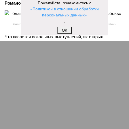
Пожалуйста, ознакомьтесь с
Романова
.
«Политикой в отношении обработки
персональных данных»
.
благотворительный концерт «Вера, надежда, любовь» (фото: saratov-
eparhia.ru)
OK
Что касается вокальных выступлений, их открыл
задостойник Пасхи Валаамского распева, подготовленный
юными вокалистами Образовательного центра. Также для
собравшихся прозвучали композиции «Над небом
голубым», «За рекой», «Все зависит от Бога», «Далекий
дом», «Главное на свете – это наши дети» и другие песни.
В финальной части мероприятия все участники дружно
исполнили песню «Мир дому твоему»
Оскара Фельцмана
.
Вячеслав Буйнов
Опубликовано:
17.05.2026 10:05
Отредактировано:
17.05.2026 10:05
Вячеслав
Калинин в День ВДВ
почтил память
легендарных
командиров