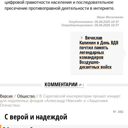
цифровой грамотности населения и последовательное
пресечение противоправной деятельности в интернете.
Иван Московкин
Опубликовано:
05.06.2026 10:37
Отредактировано:
05.06.2026 10:37
Вячеслав
Калинин в День ВДВ
почтил память
легендарных
командиров
Воздушно-
десантных войск
КОММЕНТАРИИ
0
Версия
//
Общество
//
В Саратовской консерватории прошел концерт
для подопечных фондов «Александр Невский» и «Защитники
Отечества»
2482
С верой и надеждой