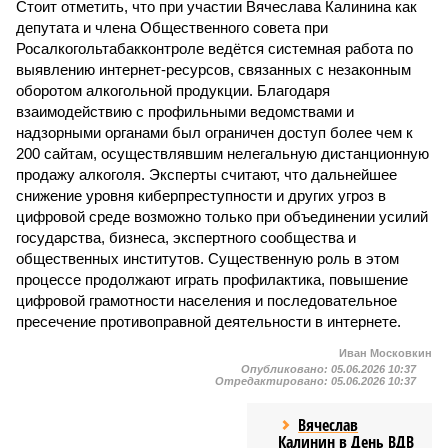
Стоит отметить, что при участии Вячеслава Калинина как
депутата и члена Общественного совета при
Росалкогольтабакконтроле ведётся системная работа по
выявлению интернет-ресурсов, связанных с незаконным
оборотом алкогольной продукции. Благодаря
взаимодействию с профильными ведомствами и
надзорными органами был ограничен доступ более чем к
200 сайтам, осуществлявшим нелегальную дистанционную
продажу алкоголя. Эксперты считают, что дальнейшее
снижение уровня киберпреступности и других угроз в
цифровой среде возможно только при объединении усилий
государства, бизнеса, экспертного сообщества и
общественных институтов. Существенную роль в этом
процессе продолжают играть профилактика, повышение
цифровой грамотности населения и последовательное
пресечение противоправной деятельности в интернете.
Иван Московкин
Опубликовано:
05.06.2026 10:37
Отредактировано:
05.06.2026 10:37
Вячеслав
Калинин в День ВДВ