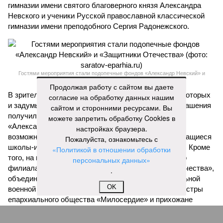
гимназии имени святого благоверного князя Александра
Невского и ученики Русской православной классической
гимназии имени преподобного Сергия Радонежского.
Гостями мероприятия стали подопечные фондов «Александр Невский» и
«Защитники Отечества» (фото: saratov-eparhia.ru)
Продолжая работу с сайтом вы даете
В зрительном зале собрались особые гости, ради которых
согласие на обработку данных нашим
и задумывалось это душевное мероприятие. Приглашения
сайтом и сторонними ресурсами. Вы
получили подопечные благотворительного фонда
можете запретить обработку Cookies в
«Александр Невский» – дети с ограниченными
настройках браузера.
возможностями здоровья и их родители, а также учащиеся
Пожалуйста, ознакомьтесь с
школы-интерната, расположенной в городе Марксе. Кроме
«Политикой в отношении обработки
того, на концерт прибыли подопечные саратовского
персональных данных»
филиала государственного фонда «Защитники Отечества»,
.
объединяющего членов семей участников специальной
OK
военной операции. В зале также присутствовали сестры
епархиального общества «Милосердие» и прихожане
саратовских храмов.