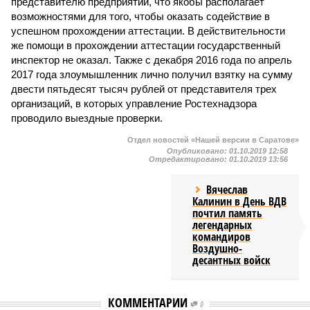
представителю предприятий, что якобы располагает
возможностями для того, чтобы оказать содействие в
успешном прохождении аттестации. В действительности
же помощи в прохождении аттестации государственный
инспектор не оказал. Также с декабря 2016 года по апрель
2017 года злоумышленник лично получил взятку на сумму
двести пятьдесят тысяч рублей от представителя трех
организаций, в которых управление Ростехнадзора
проводило выездные проверки.
Отдел новостей «Нашей версии в Саратове»
Опубликовано:
01.10.2019 12:58
Отредактировано:
01.10.2019 13:56
Вячеслав
Калинин в День ВДВ
почтил память
легендарных
командиров
Воздушно-
десантных войск
КОММЕНТАРИИ
0