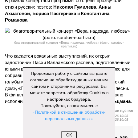
В рамках концертной программы со сцены прозвучали
стихи русских поэтов:
Николая Гумилева
,
Анны
Ахматовой
,
Бориса Пастернака
и
Константина
Романова
.
благотворительный концерт «Вера, надежда, любовь» (фото: saratov-
eparhia.ru)
Что касается вокальных выступлений, их открыл
задостойник Пасхи Валаамского распева, подготовленный
юными вокалистами Образовательного центра. Также для
Продолжая работу с сайтом вы даете
собравшихся прозвучали композиции «Над небом
согласие на обработку данных нашим
голубым», «За рекой», «Все зависит от Бога», «Далекий
сайтом и сторонними ресурсами. Вы
дом», «Главное на свете – это наши дети» и другие песни.
можете запретить обработку Cookies в
В финальной части мероприятия все участники дружно
настройках браузера.
исполнили песню «Мир дому твоему»
Оскара Фельцмана
.
Пожалуйста, ознакомьтесь с
«Политикой в отношении обработки
Вячеслав Буйнов
Опубликовано:
17.05.2026 10:05
персональных данных»
Отредактировано:
17.05.2026 10:05
.
Вячеслав
OK