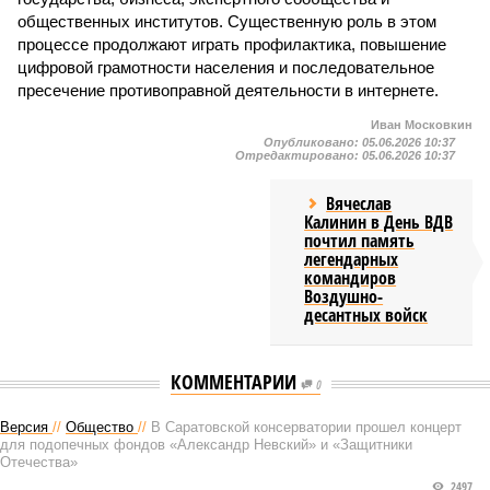
общественных институтов. Существенную роль в этом
процессе продолжают играть профилактика, повышение
цифровой грамотности населения и последовательное
пресечение противоправной деятельности в интернете.
Иван Московкин
Опубликовано:
05.06.2026 10:37
Отредактировано:
05.06.2026 10:37
Вячеслав
Калинин в День ВДВ
почтил память
легендарных
командиров
Воздушно-
десантных войск
КОММЕНТАРИИ
0
Версия
//
Общество
//
В Саратовской консерватории прошел концерт
для подопечных фондов «Александр Невский» и «Защитники
Отечества»
2497