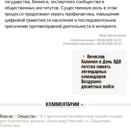
государства, бизнеса, экспертного сообщества и
общественных институтов. Существенную роль в этом
процессе продолжают играть профилактика, повышение
цифровой грамотности населения и последовательное
пресечение противоправной деятельности в интернете.
Иван Московкин
Опубликовано:
05.06.2026 10:37
Отредактировано:
05.06.2026 10:37
Вячеслав
Калинин в День ВДВ
почтил память
легендарных
командиров
Воздушно-
десантных войск
КОММЕНТАРИИ
0
Версия
//
Общество
//
В Саратовской консерватории прошел концерт
для подопечных фондов «Александр Невский» и «Защитники
Отечества»