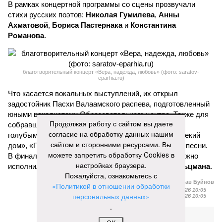
В рамках концертной программы со сцены прозвучали
стихи русских поэтов:
Николая Гумилева
,
Анны
Ахматовой
,
Бориса Пастернака
и
Константина
Романова
.
благотворительный концерт «Вера, надежда, любовь» (фото: saratov-
eparhia.ru)
Что касается вокальных выступлений, их открыл
задостойник Пасхи Валаамского распева, подготовленный
юными вокалистами Образовательного центра. Также для
Продолжая работу с сайтом вы даете
собравшихся прозвучали композиции «Над небом
согласие на обработку данных нашим
голубым», «За рекой», «Все зависит от Бога», «Далекий
сайтом и сторонними ресурсами. Вы
дом», «Главное на свете – это наши дети» и другие песни.
можете запретить обработку Cookies в
В финальной части мероприятия все участники дружно
настройках браузера.
исполнили песню «Мир дому твоему»
Оскара Фельцмана
.
Пожалуйста, ознакомьтесь с
Вячеслав Буйнов
«Политикой в отношении обработки
Опубликовано:
17.05.2026 10:05
персональных данных»
Отредактировано:
17.05.2026 10:05
.
Вячеслав