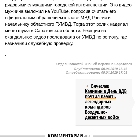
рядовыми служащими городской автоинспекции. Это видео
мужчина выложил на YouTube, попросив считать его
официальным обращением к главе МВД России и
начальнику областного ГУМВД. Тогда этот ролик наделал
много шума в Саратовской области. Реакция на
скандальное видео последовала от УМВД по региону, где
назначили служебную проверку.
.
Отдел новостей «Нашей версии в Саратове»
Опубликовано:
09.04.2019 16:46
Отредактировано:
09.04.2019 17:03
Вячеслав
Калинин в День ВДВ
почтил память
легендарных
командиров
Воздушно-
десантных войск
КОММЕНТАРИИ
0