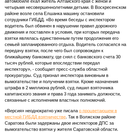
автомобиле ехал житель Алтайского края с женой и
четырьмя несовершеннолетними детьми. В Воскресенском
районе возле села Елшанка машину остановили
сотрудники ГИБДД. «Во время беседы с инспектором
водитель был обвинен в нарушении правил дорожного
движения и поставлен в условия, при которых передача
взятки являлась единственным путем продолжения его
семьей запланированного отдыха. Водитель согласился на
передачу взятки, после чего был сопровожден к
ближайшему банкомату, где снял с банковского счета 30
тысяч рублей, которые впоследствии передал
инспектору», - сообщает пресс-служба областной
прокуратуры. Суд признал инспектора виновным в
вымогательстве и получении взятки. Кроме назначения
штрафа в 2 миллиона рублей, суд лишил взяточника
капитанского звания и права 3 года занимать должности,
связанные с исполнением властных полномочий.
«Версия» неоднократно уже писала
о процветающем в
местной ГИБДД взятничестве
. Так в Волжском районе
Саратова были задержаны двое инспекторов ДПС за
вымогательство взятки у жителя Саратовской области.