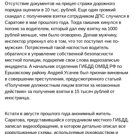
Отсутствие документов на прицеп стражи дорожного
порядка оценили в 10 тыс. рублей. Еще один громкий
скандал с получением взятки сотрудником ДПС случился в
Саратове в мае прошлого года. Тогда гаишник кинулся в
погоню за водителем, который дал ему взятку на 1000
рублей меньше, чем было оговорено. Догнав мужчину,
инспектор упрекнул его в том, что тот поступил «не по-
мужски». Потрясенный такой наглостью водитель
обратился в управление собственной безопасности
местной полиции, подкрепив свои слова видеозаписью
инцидента. А начальник отделения ГИБДД ОМВД РФ по
Ершовскому району Андрей Усачев был признан виновным
в совершении преступления, предусмотренного статьей
«Получение должностным лицом взятки за незаконные
действия» за получение взятки в 15 тысяч рублей от
иностранца.
Кстати в августе прошлого года анонимный житель
Саратова, представившийся сотрудником местного ГИБДД,
записал видеообращение, в котором детально описал все
коррупционные схемы, используемые руководством и