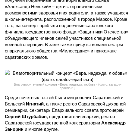
получили подопечные благотворительного фонда
«Александр Невский» – дети с ограниченными
возможностями здоровья и их родители, а также учащиеся
школы-интерната, расположенной в городе Марксе. Кроме
того, на концерт прибыли подопечные саратовского
филиала государственного фонда «Защитники Отечества»,
объединяющего членов семей участников специальной
военной операции. В зале также присутствовали сестры
епархиального общества «Милосердие» и прихожане
саратовских храмов.
Благотворительный концерт «Вера, надежда, любовь» (фото: saratov-
eparhia.ru)
Среди почетных гостей были митрополит Саратовский и
Вольский
Игнатий
, а также ректор Саратовской духовной
семинарии, секретарь Епархиального совета протоиерей
Сергий Штурбабин
, представители епархии, ректор
Саратовской государственной консерватории
Александр
Занорин
и многие другие.