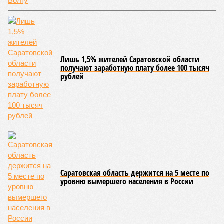
Гостями мероприятия стали подопечные фондов «Александр Невский» и
«Защитники Отечества» (фото: saratov-eparhia.ru)
В зрительном зале собрались особые гости, ради которых
и задумывалось это душевное мероприятие. Приглашения
получили подопечные благотворительного фонда
«Александр Невский» – дети с ограниченными
возможностями здоровья и их родители, а также учащиеся
школы-интерната, расположенной в городе Марксе. Кроме
того, на концерт прибыли подопечные саратовского
филиала государственного фонда «Защитники Отечества»,
объединяющего членов семей участников специальной
военной операции. В зале также присутствовали сестры
епархиального общества «Милосердие» и прихожане
саратовских храмов.
Благотворительный концерт «Вера, надежда, любовь» (фото: saratov-
eparhia.ru)