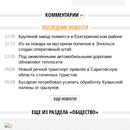
КОММЕНТАРИИ
0
Версия
//
Общество
//
В Саратовской консерватории прошел концерт
для подопечных фондов «Александр Невский» и «Защитники
Отечества»
2476
С верой и надеждой
В Саратовской консерватории прошел концерт для
подопечных фондов «Александр Невский» и
«Защитники Отечества»
В Саратовской консерватории прошел концерт для подопечных фондов
«Александр Невский» и «Защитники Отечества» (фото: saratov-eparhia.ru)