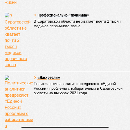
которые свои выходные дни тратят на то, чтобы
прийти в храм, чтобы продолжать внеклассную
работу. Большинство учеников в выходные
отдыхают, а эти ребята идут в церковь на
богослужение, занимаются музыкой и другим
творчеством», – заявил митрополит Игнатий.
В рамках концертной программы со сцены прозвучали
стихи русских поэтов:
Николая Гумилева
,
Анны
Ахматовой
,
Бориса Пастернака
и
Константина
Романова
.
благотворительный концерт «Вера, надежда, любовь» (фото: saratov-
eparhia.ru)
Что касается вокальных выступлений, их открыл
задостойник Пасхи Валаамского распева, подготовленный
юными вокалистами Образовательного центра. Также для
собравшихся прозвучали композиции «Над небом
голубым», «За рекой», «Все зависит от Бога», «Далекий
дом», «Главное на свете – это наши дети» и другие песни.