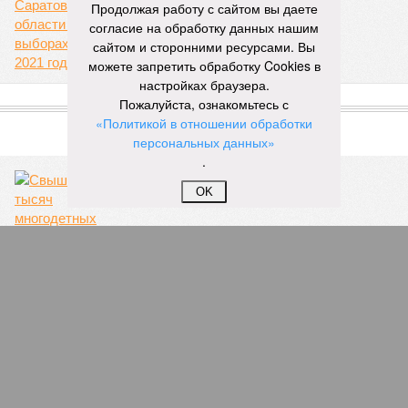
Продолжая работу с сайтом вы даете
В финальной части мероприятия все участники дружно
согласие на обработку данных нашим
исполнили песню «Мир дому твоему»
Оскара Фельцмана
.
сайтом и сторонними ресурсами. Вы
Вячеслав Буйнов
можете запретить обработку Cookies в
Опубликовано:
17.05.2026 10:05
настройках браузера.
Отредактировано:
17.05.2026 10:05
Пожалуйста, ознакомьтесь с
Саратовская
«Политикой в отношении обработки
делегация приняла
персональных данных»
участие в форуме
.
«Территория
смыслов»
OK
КОММЕНТАРИИ
0
ПОСЛЕДНИЕ НОВОСТИ
12:35
Крупяной завод появится в Екатериновском районе
12:23
Из-за пожара на мусорном полигоне в Энгельсе
создан оперативный штаб
12:05
Под оживлёнными автомобильными дорогами
обновляют теплосети