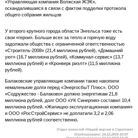
«Управляющая компания Волжская ЖЭК»,
оскандалившаяся в связи с фактом подделки протокола
общего собрания жильцов
У второго крупного города области Энгельса тоже есть
свои «герои». Больше всех за тепло и горячую воду
задолжали общества с ограниченной ответственностью
«Строитель-2008» (21,4 миллиона рублей), «Домашний
уют» (16,7 миллиона рублей), «Коммунал-сервис» (13,7
миллиона рублей) и «Кронверк риэлт» (11,5 миллиона
рублей).
Балаковские управляющие компании также накопили
немаленькие долги перед «ЭнергосбыТ Плюс». ООО
«Содружество - Балаково» должно энергетикам 21,8
миллиона рублей, долг ООО «УК Синергия» составил 10,4
миллиона рублей. «Жилищно-эксплуатационная компания»
и ООО «РосСтройСервис» не доплатили 3,2 и 2,06
миллиона рублей соответственно.
Отдел новостей «Нашей версии в Саратове»
Опубликовано:
14.12.2019 10:07