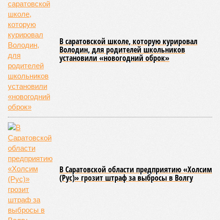
В театральном зале Саратовской государственной консерватории
имени Л. В. Собинова 16 мая состоялся масштабный
благотворительный концерт «Вера, надежда, любовь».
Мероприятие было организовано Образовательным центром по
развитию детского и юношеского творчества, действующим при
Саратовской духовной семинарии по благословению
митрополита Саратовского и Вольского Игнатия.
Инициатором и главным организатором творческого вечера
выступила бессменный руководитель центра
Елена
Трошина
, которая сумела собрать на одной сцене
воспитанников сразу нескольких православных учебных
заведений области и подарить настоящий праздник тем,
кто особенно нуждается в поддержке и внимании.
Участниками концертной программы стали талантливые
учащиеся самого Образовательного центра, а также
воспитанники Покровской православной классической
гимназии имени святого благоверного князя Александра
Невского и ученики Русской православной классической
гимназии имени преподобного Сергия Радонежского.