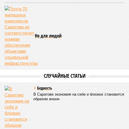
Среди почетных гостей были митрополит Саратовский и
Вольский
Игнатий
, а также ректор Саратовской духовной
семинарии, секретарь Епархиального совета протоиерей
Сергий Штурбабин
, представители епархии, ректор
Саратовской государственной консерватории
Александр
Занорин
и многие другие.
Митрополит Саратовский и Вольский Игнатий (фото: saratov-eparhia.ru)
Перед началом основной программы все участники
концерта, выстроившись на сцене, хором пропели тропарь
Святой Пасхи, задав тем самым торжественный и глубоко
духовный тон всему вечеру. Затем к собравшимся
обратился глава Саратовской митрополии. Он напомнил о
приближающемся завершении пасхального периода и
выразил надежду, что тепло будет не только в окружающей
природе, но и в душах собравшихся людей.
«Хочу поблагодарить всех родителей,
преподавателей, наставников, самих учащихся,