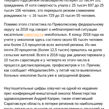
текущего года регион безвозвратно потерял 10 тысяч 101
гражданина. И хотя смертность упала с 25 тысяч 697 до 25
тысяч 156 человек, это перекрыло резким снижением
рождаемости - с 16 тысяч 729 до 15 тысяч 55 человек.
Помимо этого статистика по Приволжскому федеральному
округу за 2018 год говорит о неблагоприятной ситуации
касательно
смертности
онкобольных. К концу 2018 года на
учете у онкологов здесь состояло около 65 тысяч человек
или более 2,5 процентов всех жителей региона. Из них
почти 20 процентов (более 12,5 тысяч) пришлось на долю
сельских жителей. Всего в 2018 году рак диагностировали у
10 тысяч саратовцев и у четверти из этого числа в
процессе диспансеризации, профосмотров и т.п. Причем,
как сообщает «Медиаликс64», у пятой части выявленных
больных онкология была уже в запущенной форме.
Неутешительные цифры озвучил на одной из недавних
прес-конференций внештатный онколог Министерства
здравоохранения Андрей Каприн, также отметивший
Саратовскую область в пятерке регионов по наибольшему
росту летальных исходов от злокачественных опухолей за