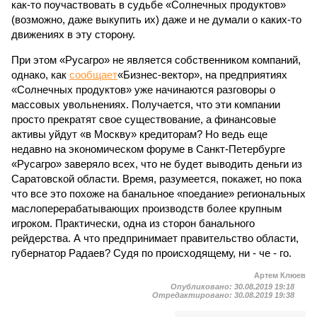
как-то поучаствовать в судьбе «Солнечных продуктов»
(возможно, даже выкупить их) даже и не думали о каких-то
движениях в эту сторону.
При этом «Русагро» не является собственником компаний,
однако, как
сообщает
«Бизнес-вектор», на предприятиях
«Солнечных продуктов» уже начинаются разговоры о
массовых увольнениях. Получается, что эти компании
просто прекратят свое существование, а финансовые
активы уйдут «в Москву» кредиторам? Но ведь еще
недавно на экономическом форуме в Санкт-Петербурге
«Русагро» заверяло всех, что не будет выводить деньги из
Саратовской области. Время, разумеется, покажет, но пока
что все это похоже на банальное «поедание» региональных
маслоперерабатывающих производств более крупным
игроком. Практически, одна из сторон банального
рейдерства. А что предпринимает правительство области,
губернатор Радаев? Судя по происходящему, ни - че - го.
Артем Клюев
Опубликовано:
30.08.2019 19:18
Отредактировано:
30.08.2019 19:38