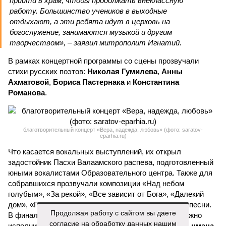
прийти в храм, чтобы продолжать внеклассную
работу. Большинство учеников в выходные
отдыхают, а эти ребята идут в церковь на
богослужение, занимаются музыкой и другим
творчеством», – заявил митрополит Игнатий.
В рамках концертной программы со сцены прозвучали
стихи русских поэтов:
Николая Гумилева
,
Анны
Ахматовой
,
Бориса Пастернака
и
Константина
Романова
.
благотворительный концерт «Вера, надежда, любовь» (фото: saratov-
eparhia.ru)
Что касается вокальных выступлений, их открыл
задостойник Пасхи Валаамского распева, подготовленный
юными вокалистами Образовательного центра. Также для
собравшихся прозвучали композиции «Над небом
голубым», «За рекой», «Все зависит от Бога», «Далекий
дом», «Главное на свете – это наши дети» и другие песни.
Продолжая работу с сайтом вы даете
В финальной части мероприятия все участники дружно
согласие на обработку данных нашим
исполнили песню «Мир дому твоему»
Оскара Фельцмана
.