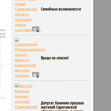
Семейные возможности
4
вкин
10:37
10:37
Вроде не опасно!
1
Депутат Калинин призвал
жителей Саратовской