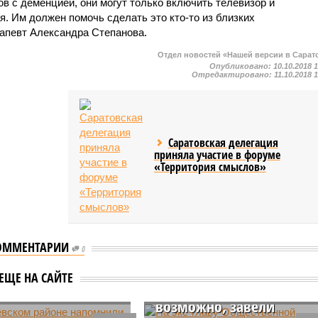
в с деменцией, они могут только включить телевизор и
я. Им должен помочь сделать это кто-то из близких
рапевт Александра Степанова.
Отдел новостей «Нашей версии в Сарат
Опубликовано:
10.10.2018 
Отредактировано:
11.10.2018 
Саратовская делегация
приняла участие в форуме
«Территория смыслов»
На экс-главу
ОММЕНТАРИИ
Общественной палаты
0
ачёвском районе
Саратовской области
или о запрете
ЕЩЕ НА САЙТЕ
Александра Ландо,
в в новогоднюю
возможно, завели