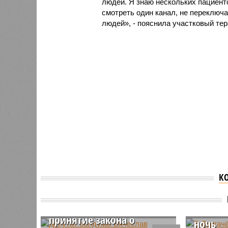
людей. Я знаю нескольких пациенто
смотреть один канал, не переключа
людей», - пояснила участковый те
К
Депутат облдумы
В Дерг
Вячеслав Калинин
напомн
прокомментировал
салюто
принятие закона о
ночь