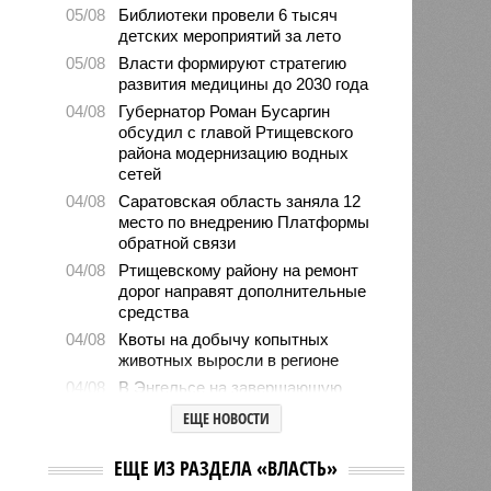
05/08
Библиотеки провели 6 тысяч
детских мероприятий за лето
05/08
Власти формируют стратегию
развития медицины до 2030 года
04/08
Губернатор Роман Бусаргин
обсудил с главой Ртищевского
района модернизацию водных
сетей
04/08
Саратовская область заняла 12
место по внедрению Платформы
обратной связи
04/08
Ртищевскому району на ремонт
дорог направят дополнительные
средства
04/08
Квоты на добычу копытных
животных выросли в регионе
04/08
В Энгельсе на завершающую
стадию вышли работы по
ЕЩЕ НОВОСТИ
капремонту краеведческого музея
03/08
Бусаргин заявил о разработке
ЕЩЕ ИЗ РАЗДЕЛА «ВЛАСТЬ»
стратегий развития для всех