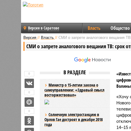
Власть
Общество
Версия в Саратове
Версия
//
Власть
//
СМИ о запрете аналогового вещания ТВ:
СМИ о запрете аналогового вещания ТВ: срок о
В РАЗДЕЛЕ
«Извест
0
цифрово
Министр о 15-летии закона о
Волиным
самоуправлении: «Здравый смысл
0
восторжествовал»
«Хочу 
Нового
телеви
0
Солнечную электростанцию в
цифров
Орлов Гае достроят в декабре 2018
отключ
года
14–15 