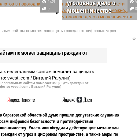
уголовное дело о
1749
дчеркнули, что в связи
0
мошенничестве
ением СВО на
ии Саратовской области
В Саратовской области сразу
лимиты на запуск
несколько СМИ со ссылкой на
альным сайтам помогает защищать граждан от цифровых угроз
ков и применение
источники в правоохранительны
ики различных видов.
органах сообщают о
возбуждении уголовного дела о
сайтам помогает защищать граждан от
мошенничестве в отношении
бывшего председателя
Общественной палаты региона
Александра Ландо.
 нелегальным сайтам помогает защищать граждан от
фото: vvesti.com / Виталий Рагулин)
в Саратовской областной думе прошли депутатские слушания
осам цифровой безопасности и противодействия
ошенничеству. Участники обсудили действующие механизмы
граждан от угроз в цифровом пространстве, а также меры по