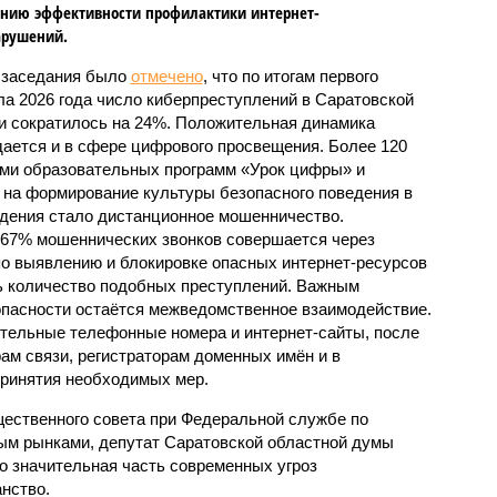
нию эффективности профилактики интернет-
арушений.
 заседания было
отмечено
, что по итогам первого
ла 2026 года число киберпреступлений в Саратовской
и сократилось на 24%. Положительная динамика
ается и в сфере цифрового просвещения. Более 120
ами образовательных программ «Урок цифры» и
на формирование культуры безопасного поведения в
дения стало дистанционное мошенничество.
 67% мошеннических звонков совершается через
о выявлению и блокировке опасных интернет-ресурсов
ть количество подобных преступлений. Важным
пасности остаётся межведомственное взаимодействие.
ительные телефонные номера и интернет-сайты, после
ам связи, регистраторам доменных имён и в
принятия необходимых мер.
ественного совета при Федеральной службе по
ым рынками, депутат Саратовской областной думы
о значительная часть современных угроз
нство.