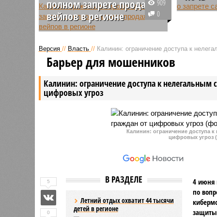
полном запрете продажи
909
Власти по
вейпов в регионе
0
с провед
Депутат Саратовской областной
территор
думы, заместитель
введены 
Версия
//
Власть
//
Калинин: ограничение доступа к нелег
председателя комитета по делам
фейервер
Барьер для мошенников
ветеранов, ветеран боевых
пиротехн
действий Вячеслав Калинин
Калинин: ограничение доступа к нелегальным 
высказался по поводу закона о
цифровых угроз
полном запрете продажи вейпов,
который был принят
региональным парламентом.
Калинин: ограничение доступа к
цифровых угроз (
В РАЗДЕЛЕ
4 июня 
5
по вопр
Летний отдых охватит 44 тысячи
киберм
детей в регионе
защиты 
0