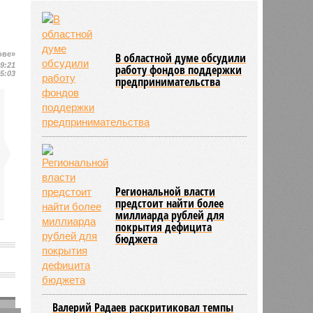
районов области
03/08
В регионе утвердили новый
порядок согласования планировки
территорий
ове»
В областной думе обсудили
03/08
17 тысяч исследований на
19:21
работу фондов поддержки
15:03
цифровом флюорографе провели
предпринимательства
в Ртищевской больнице
Региональной власти
предстоит найти более
миллиарда рублей для
покрытия дефицита
бюджета
Валерий Радаев раскритиковал темпы