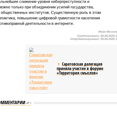
дальнейшее снижение уровня киберпреступности и
можно только при объединении усилий государства,
и общественных институтов. Существенную роль в этом
илактика, повышение цифровой грамотности населения
отивоправной деятельности в интернете.
Иван Моско
Опубликовано:
05.06.2026 
Отредактировано:
05.06.2026 
Саратовская делегация
приняла участие в форуме
«Территория смыслов»
ОММЕНТАРИИ
0
л концерт для подопечных фондов «Александр Невский» и «Защитники