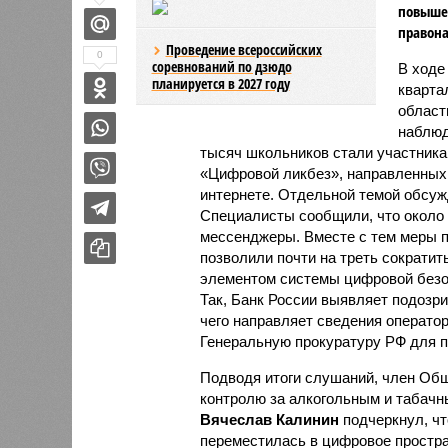
повыше
правон
Проведение всероссийских
0
соревнований по дзюдо
В ходе
планируется в 2027 году
кварта
област
наблюд
тысяч школьников стали участник
«Цифровой ликбез», направленных 
интернете. Отдельной темой обсуж
Специалисты сообщили, что около
мессенджеры. Вместе с тем меры п
позволили почти на треть сократи
элементом системы цифровой безо
Так, Банк России выявляет подозр
чего направляет сведения оператор
Генеральную прокуратуру РФ для 
Подводя итоги слушаний, член Общ
контролю за алкогольным и табачн
Вячеслав Калинин
подчеркнул, чт
переместилась в цифровое простра