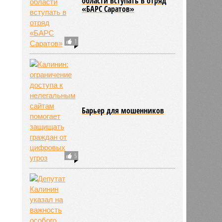
области вступать в отряд
«БАРС Саратов»
2476
1
Барьер для мошенников
5