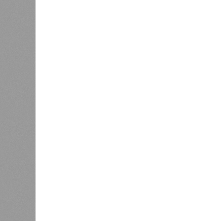
Отечества»
С верой и надеждой
В Саратовской консерватории прошел концерт
Невский» и «Защитники Отечества»
В Саратовской консерватории п
Невский» и «Защитник
В РАЗДЕЛЕ
В театр
1
имени Л
Вячеслав Калинин: депутаты и
благотв
чиновники должны поддерживать
было ор
1
связь с ветеранскими
и юноше
сообществами региона
семинар
Игнатия
0
Валидаторы на саратовских
Инициа