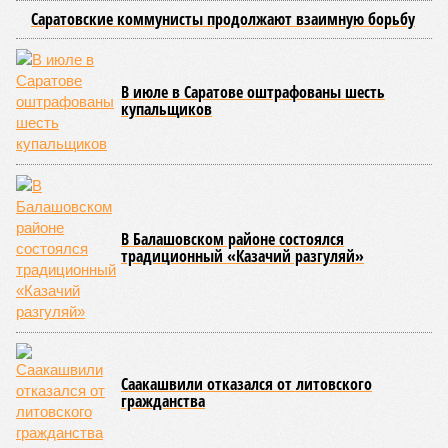
развитию детского и юношеского творчества, действующим при
Саратовской духовной семинарии по благословению
митрополита Саратовского и Вольского Игнатия.
Инициатором и главным организатором творческого вечера
выступила бессменный руководитель центра
Елена
Трошина
, которая сумела собрать на одной сцене
воспитанников сразу нескольких православных учебных
заведений области и подарить настоящий праздник тем,
кто особенно нуждается в поддержке и внимании.
Участниками концертной программы стали талантливые
учащиеся самого Образовательного центра, а также
воспитанники Покровской православной классической
гимназии имени святого благоверного князя Александра
Невского и ученики Русской православной классической
гимназии имени преподобного Сергия Радонежского.
Гостями мероприятия стали подопечные фондов «Александр Невский» и
«Защитники Отечества» (фото: saratov-eparhia.ru)
В зрительном зале собрались особые гости, ради которых
и задумывалось это душевное мероприятие. Приглашения