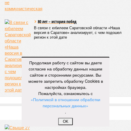
Митрополит Саратовский и Вольский Игнатий (фото: saratov-eparhia.ru)
Перед началом основной программы все участники
концерта, выстроившись на сцене, хором пропели тропарь
Святой Пасхи, задав тем самым торжественный и глубоко
духовный тон всему вечеру. Затем к собравшимся
обратился глава Саратовской митрополии. Он напомнил о
приближающемся завершении пасхального периода и
выразил надежду, что тепло будет не только в окружающей
природе, но и в душах собравшихся людей.
Продолжая работу с сайтом вы даете
согласие на обработку данных нашим
«Хочу поблагодарить всех родителей,
сайтом и сторонними ресурсами. Вы
преподавателей, наставников, самих учащихся,
можете запретить обработку Cookies в
которые свои выходные дни тратят на то, чтобы
настройках браузера.
прийти в храм, чтобы продолжать внеклассную
Пожалуйста, ознакомьтесь с
работу. Большинство учеников в выходные
«Политикой в отношении обработки
отдыхают, а эти ребята идут в церковь на
персональных данных»
богослужение, занимаются музыкой и другим
.
творчеством», – заявил митрополит Игнатий.
OK
В рамках концертной программы со сцены прозвучали