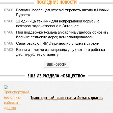
Версия
//
Общество
//
В Саратовской консерватории прошел концерт
для подопечных фондов «Александр Невский» и «Защитники
Отечества»
2491
С верой и надеждой
В Саратовской консерватории прошел концерт для
подопечных фондов «Александр Невский» и
«Защитники Отечества»
В Саратовской консерватории прошел концерт для подопечных фондов
«Александр Невский» и «Защитники Отечества» (фото: saratov-eparhia.ru)
В театральном зале Саратовской государственной консерватории
имени Л. В. Собинова 16 мая состоялся масштабный
благотворительный концерт «Вера, надежда, любовь».
Мероприятие было организовано Образовательным центром по