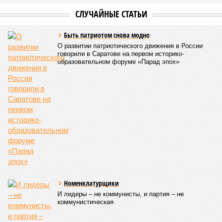
получили подопечные благотворительного фонда
«Александр Невский» – дети с ограниченными
возможностями здоровья и их родители, а также учащиеся
школы-интерната, расположенной в городе Марксе. Кроме
того, на концерт прибыли подопечные саратовского
филиала государственного фонда «Защитники Отечества»,
объединяющего членов семей участников специальной
военной операции. В зале также присутствовали сестры
епархиального общества «Милосердие» и прихожане
саратовских храмов.
Благотворительный концерт «Вера, надежда, любовь» (фото: saratov-
eparhia.ru)
Среди почетных гостей были митрополит Саратовский и
Вольский
Игнатий
, а также ректор Саратовской духовной
семинарии, секретарь Епархиального совета протоиерей
Сергий Штурбабин
, представители епархии, ректор
Саратовской государственной консерватории
Александр
Занорин
и многие другие.