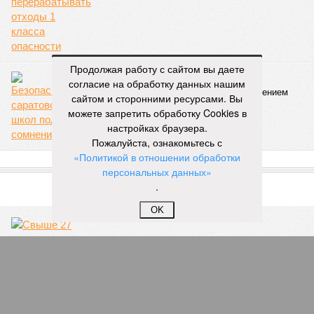
которые свои выходные дни тратят на то, чтобы
прийти в храм, чтобы продолжать внеклассную
работу. Большинство учеников в выходные
отдыхают, а эти ребята идут в церковь на
богослужение, занимаются музыкой и другим
Продолжая работу с сайтом вы даете
творчеством», – заявил митрополит Игнатий.
согласие на обработку данных нашим
сайтом и сторонними ресурсами. Вы
В рамках концертной программы со сцены прозвучали
можете запретить обработку Cookies в
стихи русских поэтов:
Николая Гумилева
,
Анны
настройках браузера.
Ахматовой
,
Бориса Пастернака
и
Константина
Пожалуйста, ознакомьтесь с
Романова
.
«Политикой в отношении обработки
персональных данных»
.
благотворительный концерт «Вера, надежда, любовь» (фото: saratov-
eparhia.ru)
OK
Что касается вокальных выступлений, их открыл
задостойник Пасхи Валаамского распева, подготовленный
юными вокалистами Образовательного центра. Также для
собравшихся прозвучали композиции «Над небом
голубым», «За рекой», «Все зависит от Бога», «Далекий
дом», «Главное на свете – это наши дети» и другие песни.
В финальной части мероприятия все участники дружно