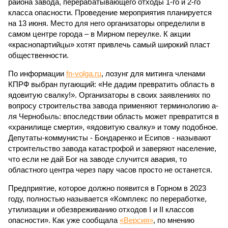
района завода, перерабатывающего отходы 1-го и 2-го
класса опасности. Проведение мероприятия планируется
на 13 июня. Место для него организаторы определили в
самом центре города – в Мирном переулке. К акции
«краснопартийцы» хотят привлечь самый широкий пласт
общественности.
По информации
fn-volga.ru
, лозунг для митинга членами
КПРФ выбран пугающий: «Не дадим превратить область в
ядовитую свалку!». Организаторы в своих заявлениях по
вопросу строительства завода применяют терминологию а-
ля Чернобыль: впоследствии область может превратится в
«хранилище смерти», «ядовитую свалку» и тому подобное.
Депутаты-коммунисты - Бондаренко и Есипов - называют
строительство завода катастрофой и заверяют население,
что если не дай Бог на заводе случится авария, то
областного центра через пару часов просто не останется.
Предприятие, которое должно появится в Горном в 2023
году, полностью называется «Комплекс по переработке,
утилизации и обезвреживанию отходов I и II классов
опасности». Как уже сообщала
«Версия»
, по мнению