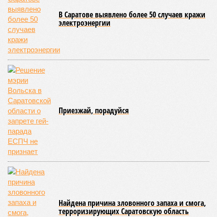
имени Л. В. Собинова 16 мая состоялся масштабный
благотворительный концерт «Вера, надежда, любовь».
Мероприятие было организовано Образовательным центром по
развитию детского и юношеского творчества, действующим при
Саратовской духовной семинарии по благословению
митрополита Саратовского и Вольского Игнатия.
Инициатором и главным организатором творческого вечера
выступила бессменный руководитель центра
Елена
Трошина
, которая сумела собрать на одной сцене
воспитанников сразу нескольких православных учебных
заведений области и подарить настоящий праздник тем,
кто особенно нуждается в поддержке и внимании.
Участниками концертной программы стали талантливые
учащиеся самого Образовательного центра, а также
воспитанники Покровской православной классической
гимназии имени святого благоверного князя Александра
Невского и ученики Русской православной классической
гимназии имени преподобного Сергия Радонежского.