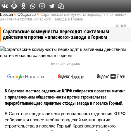
0
0
0
Версия в Саратове
Версия
//
Общество
//
Саратовские коммунисты переходят к активным
действиям против «опасного» завода в Горном
4025
Саратовские коммунисты переходят к активным
действиям против «опасного» завода в Горном
https://fn-volga.ru/
В Саратове местное отделение КПРФ собирается провести митинг
с привлечением общественности против строительства
перерабатывающего ядовитые отходы завода в поселке Горный.
В Саратове представители регионального отделения КПРФ
собираются провести общегородской митинг против
строительства в поселке Горный Краснопартизанского