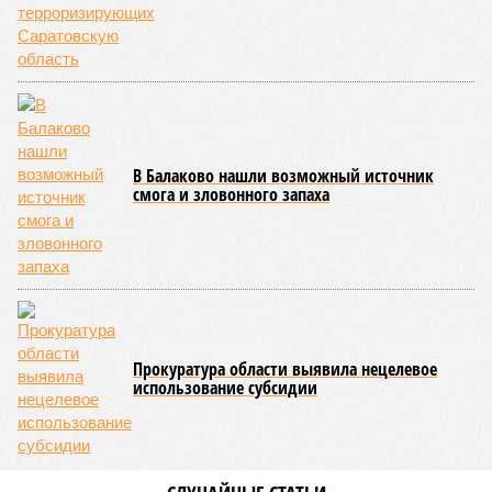
Гостями мероприятия стали подопечные фондов «Александр Невский» и
«Защитники Отечества» (фото: saratov-eparhia.ru)
В зрительном зале собрались особые гости, ради которых
и задумывалось это душевное мероприятие. Приглашения
получили подопечные благотворительного фонда
«Александр Невский» – дети с ограниченными
возможностями здоровья и их родители, а также учащиеся
школы-интерната, расположенной в городе Марксе. Кроме
того, на концерт прибыли подопечные саратовского
филиала государственного фонда «Защитники Отечества»,
объединяющего членов семей участников специальной
военной операции. В зале также присутствовали сестры
епархиального общества «Милосердие» и прихожане
саратовских храмов.
Благотворительный концерт «Вера, надежда, любовь» (фото: saratov-
eparhia.ru)