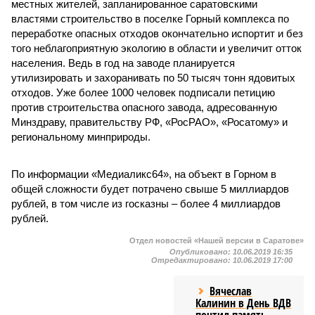
местных жителей, запланированное саратовскими
властями строительство в поселке Горный комплекса по
переработке опасных отходов окончательно испортит и без
того неблагоприятную экологию в области и увеличит отток
населения. Ведь в год на заводе планируется
утилизировать и захоранивать по 50 тысяч тонн ядовитых
отходов. Уже более 1000 человек подписали петицию
против строительства опасного завода, адресованную
Минздраву, правительству РФ, «РосРАО», «Росатому» и
региональному минприроды.
По информации «Медиаликс64», на объект в Горном в
общей сложности будет потрачено свыше 5 миллиардов
рублей, в том числе из госказны – более 4 миллиардов
рублей.
Отдел новостей «Нашей версии в Саратове»
Опубликовано:
10.06.2019 16:35
Отредактировано:
10.06.2019 17:00
Вячеслав
Калинин в День ВДВ