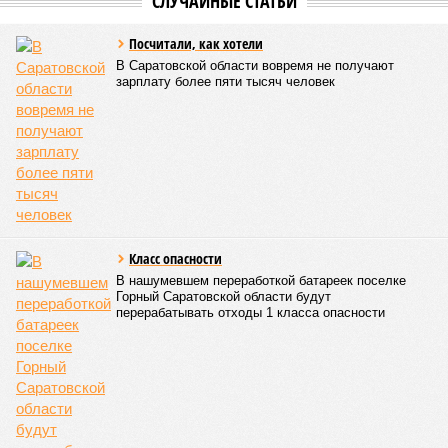
Среди почетных гостей были митрополит Саратовский и
Вольский
Игнатий
, а также ректор Саратовской духовной
семинарии, секретарь Епархиального совета протоиерей
Сергий Штурбабин
, представители епархии, ректор
Саратовской государственной консерватории
Александр
Занорин
и многие другие.
Митрополит Саратовский и Вольский Игнатий (фото: saratov-eparhia.ru)
Перед началом основной программы все участники
концерта, выстроившись на сцене, хором пропели тропарь
Святой Пасхи, задав тем самым торжественный и глубоко
духовный тон всему вечеру. Затем к собравшимся
обратился глава Саратовской митрополии. Он напомнил о
приближающемся завершении пасхального периода и
выразил надежду, что тепло будет не только в окружающей
природе, но и в душах собравшихся людей.
«Хочу поблагодарить всех родителей,
преподавателей, наставников, самих учащихся,