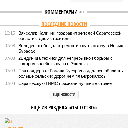
КОММЕНТАРИИ
0
Версия
//
Общество
//
В Саратовской консерватории прошел концерт
для подопечных фондов «Александр Невский» и «Защитники
Отечества»
2495
С верой и надеждой
В Саратовской консерватории прошел концерт для
подопечных фондов «Александр Невский» и
«Защитники Отечества»
В Саратовской консерватории прошел концерт для подопечных фондов
«Александр Невский» и «Защитники Отечества» (фото: saratov-eparhia.ru)
В театральном зале Саратовской государственной консерватории