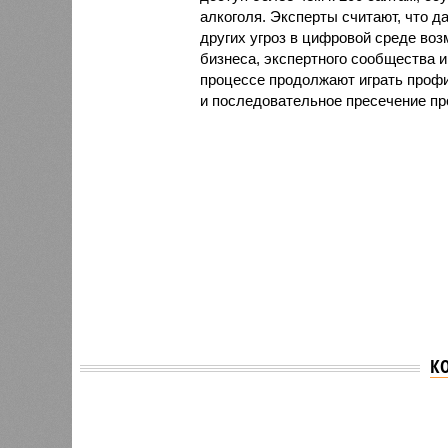
алкоголя. Эксперты считают, что 
других угроз в цифровой среде воз
бизнеса, экспертного сообщества 
процессе продолжают играть проф
и последовательное пресечение пр
К
Версия
//
Общество
//
В Саратовской консерватории проше
Отечества»