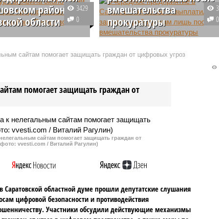
шовском районе
вмешательства
3429
вской области
0
прокуратуры
ки региональной
Предприятие
уры в Балашовском
«Сартехинвентаризация»
альным сайтам помогает защищать граждан от цифровых угроз
аратовской области в
накопило солидную
того года
задолженность по заработной
овали уже 92
плате плате перед своими
сайтам помогает защищать граждан от
я в сфере защиты прав
работниками. Государственная
ких лиц и
компания не выплатила 148
уальных
сотрудникам за апрель-май 2019
имателей.
года 5 млн рублей.
 нелегальным сайтам помогает защищать граждан от
фото: vvesti.com / Виталий Рагулин)
в Саратовской областной думе прошли депутатские слушания
осам цифровой безопасности и противодействия
ошенничеству. Участники обсудили действующие механизмы