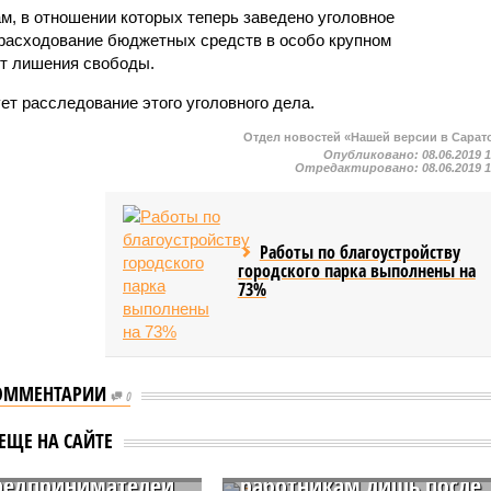
м, в отношении которых теперь заведено уголовное
расходование бюджетных средств в особо крупном
ет лишения свободы.
ет расследование этого уголовного дела.
Отдел новостей «Нашей версии в Сарат
Опубликовано:
08.06.2019 
Отредактировано:
08.06.2019 
Работы по благоустройству
городского парка выполнены на
73%
ОММЕНТАРИИ
Очередное предприятие
0
атура выявила
в Саратовской области
ЕЩЕ НА САЙТЕ
сотни нарушений
выплатило зарплату
редпринимателей
работникам лишь после