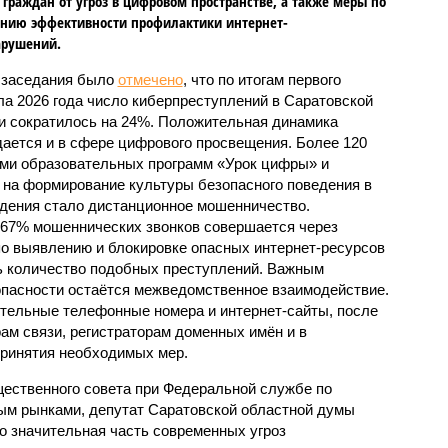
граждан от угроз в цифровом пространстве, а также меры по
нию эффективности профилактики интернет-
арушений.
 заседания было
отмечено
, что по итогам первого
ла 2026 года число киберпреступлений в Саратовской
и сократилось на 24%. Положительная динамика
ается и в сфере цифрового просвещения. Более 120
ами образовательных программ «Урок цифры» и
на формирование культуры безопасного поведения в
дения стало дистанционное мошенничество.
 67% мошеннических звонков совершается через
о выявлению и блокировке опасных интернет-ресурсов
ть количество подобных преступлений. Важным
пасности остаётся межведомственное взаимодействие.
ительные телефонные номера и интернет-сайты, после
ам связи, регистраторам доменных имён и в
принятия необходимых мер.
ественного совета при Федеральной службе по
ым рынками, депутат Саратовской областной думы
о значительная часть современных угроз