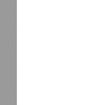
С верой и надеждой
В Саратовской консерватории прошел концерт
Невский» и «Защитники Отечества»
В Саратовской консерватории п
Невский» и «Защитник
В РАЗДЕЛЕ
В театр
1
имени Л
Вячеслав Калинин: депутаты и
благотв
чиновники должны поддерживать
было ор
1
связь с ветеранскими
и юноше
сообществами региона
семинар
Игнатия
0
Валидаторы на саратовских
Инициа
брутто-маршрутах временно
выступ
отключили