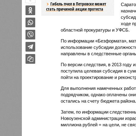
0
Гибель пчел в Петровске может
Сарато
стать причиной акции протеста
назнач
субсид
ходе п
областной прокуратуры и УФСБ.
По информации «Безформата», мат
использование субсидии должност
направлены в следственные орган
По версии следствия, в 2013 году 
поступила целевая субсидия в сум
пойти на проектирование и реконс
Для выполнения намеченных работ
подрядчиком, однако оплачены они
остались на счету бюджета района
Затем, по информации следственных
Новоузенской администрации изра
миллиона рублей = на цели, не св