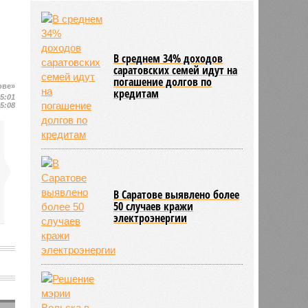
почтил память легендарных
командиров Воздушно-десантных
войск
31/07
Количество несчастных случаев
В среднем 34% доходов
на саратовских железных дорогах
саратовских семей идут на
уменьшилось
погашение долгов по
ове»
31/07
Коммунальщики Саратова
кредитам
15:01
подготовили к отопительному
15:08
сезону 80% котельных
В Саратове выявлено более
50 случаев кражи
электроэнергии