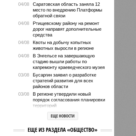
04/08
Саратовская область заняла 12
место по внедрению Платформы
обратной связи
04/08
Ртищевскому району на ремонт
дорог направят дополнительные
средства
04/08
Квоты на добычу копытных
животных выросли в регионе
04/08
В Энгельсе на завершающую
стадию вышли работы по
капремонту краеведческого музея
03/08
Бусаргин заявил о разработке
стратегий развития для всех
районов области
03/08
В регионе утвердили новый
порядок согласования планировки
территорий
03/08
17 тысяч исследований на
ЕЩЕ НОВОСТИ
цифровом флюорографе провели
в Ртищевской больнице
ЕЩЕ ИЗ РАЗДЕЛА «ОБЩЕСТВО»
03/08
Вячеслав Калинин в День ВДВ