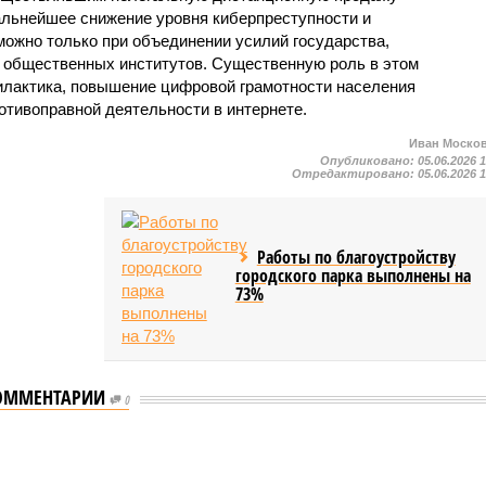
дальнейшее снижение уровня киберпреступности и
можно только при объединении усилий государства,
и общественных институтов. Существенную роль в этом
илактика, повышение цифровой грамотности населения
отивоправной деятельности в интернете.
Иван Моско
Опубликовано:
05.06.2026 
Отредактировано:
05.06.2026 
Работы по благоустройству
городского парка выполнены на
73%
ОММЕНТАРИИ
0
л концерт для подопечных фондов «Александр Невский» и «Защитники