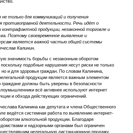
нство.
не только для коммуникаций и получения
для противоправной деятельности. Речь идёт о
 контрафактной продукции, незаконной торговле и
ва. Поэтому своевременное выявление и
сурсам является важной частью общей системы
ячеслав Калинин.
бую значимость борьбы с незаконным оборотом
 поскольку подобные нарушения несут риски не только
 но и для здоровья граждан. По словам Калинина,
 нелегальной продукции является важным элементом
о граждане должны быть уверены в безопасности
 злоумышленники всё активнее используют интернет
кции и обхода действующих ограничений.
ячеслава Калинина как депутата и члена Общественного
оле ведётся системная работа по выявлению интернет-
 оборотом алкогольной продукции. Благодаря
домствами и надзорными органами был ограничен
осуществлявшим нелегальную дистанционную продажу