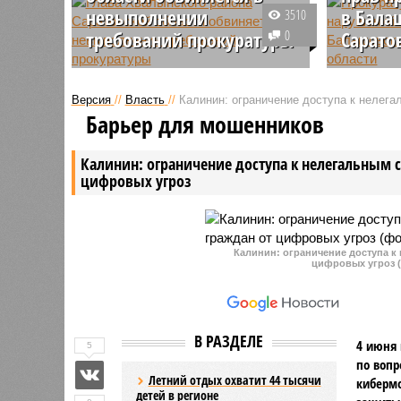
невыполнении
в Бала
3510
требований прокуратуры
0
Сарато
За умышленное невыполнение
Сотрудни
требований областной
прокурат
Версия
//
Власть
//
Калинин: ограничение доступа к нелег
прокуратуры руководитель
районе С
Барьер для мошенников
Хвалынского района
течение э
Саратовской области Алексей
зафиксир
Калинин: ограничение доступа к нелегальным 
Решетников стал фигурантом
нарушени
цифровых угроз
административного дела.
юридичес
индивид
предприн
Калинин: ограничение доступа к
цифровых угроз (
В РАЗДЕЛЕ
4 июня 
5
по вопр
Летний отдых охватит 44 тысячи
киберм
детей в регионе