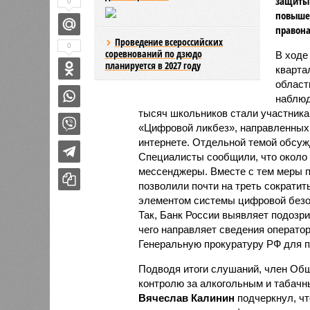
защиты 
0
повыше
правон
Проведение всероссийских
0
соревнований по дзюдо
В ходе
планируется в 2027 году
кварта
област
наблюд
тысяч школьников стали участник
«Цифровой ликбез», направленных 
интернете. Отдельной темой обсуж
Специалисты сообщили, что около
мессенджеры. Вместе с тем меры п
позволили почти на треть сократи
элементом системы цифровой безо
Так, Банк России выявляет подозр
чего направляет сведения оператор
Генеральную прокуратуру РФ для 
Подводя итоги слушаний, член Общ
контролю за алкогольным и табачн
Вячеслав Калинин
подчеркнул, чт