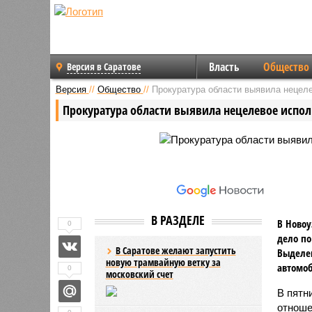
Власть
Общество
Версия в Саратове
Версия
//
Общество
//
Прокуратура области выявила нецел
Прокуратура области выявила нецелевое испо
В РАЗДЕЛЕ
В Новоу
0
дело по
В Саратове желают запустить
Выделен
новую трамвайную ветку за
автомоб
0
московский счет
В пятн
отноше