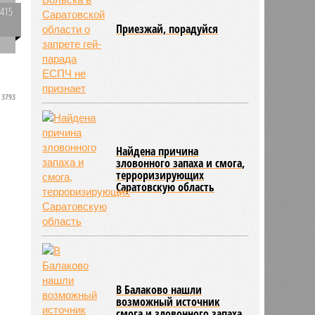
3415
0
Приезжай, порадуйся
3793
Найдена причина
зловонного запаха и смога,
терроризирующих
Саратовскую область
В Балаково нашли
возможный источник
смога и зловонного запаха