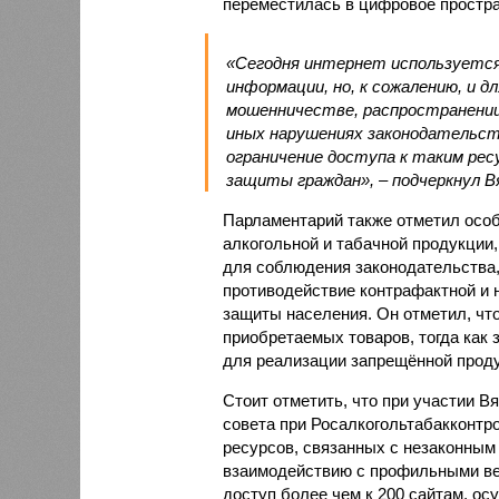
переместилась в цифровое простра
«Сегодня интернет используется 
информации, но, к сожалению, и 
мошенничестве, распространении
иных нарушениях законодательст
ограничение доступа к таким ре
защиты граждан», – подчеркнул В
Парламентарий также отметил осо
алкогольной и табачной продукции,
для соблюдения законодательства,
противодействие контрафактной и
защиты населения. Он отметил, чт
приобретаемых товаров, тогда как
для реализации запрещённой проду
Стоит отметить, что при участии В
совета при Росалкогольтабакконтр
ресурсов, связанных с незаконным
взаимодействию с профильными ве
доступ более чем к 200 сайтам, 