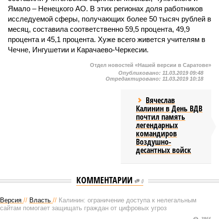
Ямало – Ненецкого АО. В этих регионах доля работников
исследуемой сферы, получающих более 50 тысяч рублей в
месяц, составила соответственно 59,5 процента, 49,9
процента и 45,1 процента. Хуже всего живется учителям в
Чечне, Ингушетии и Карачаево-Черкесии.
Отдел новостей «Нашей версии в Саратове»
Опубликовано:
11.03.2019 09:48
Отредактировано:
11.03.2019 10:18
Вячеслав
Калинин в День ВДВ
почтил память
легендарных
командиров
Воздушно-
десантных войск
КОММЕНТАРИИ
0
Версия
//
Власть
//
Калинин: ограничение доступа к нелегальным
сайтам помогает защищать граждан от цифровых угроз
3866