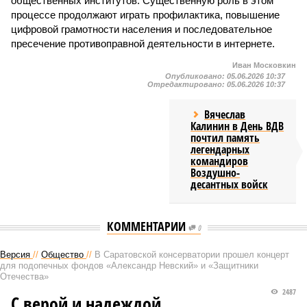
общественных институтов. Существенную роль в этом
процессе продолжают играть профилактика, повышение
цифровой грамотности населения и последовательное
пресечение противоправной деятельности в интернете.
Иван Московкин
Опубликовано:
05.06.2026 10:37
Отредактировано:
05.06.2026 10:37
Вячеслав
Калинин в День ВДВ
почтил память
легендарных
командиров
Воздушно-
десантных войск
КОММЕНТАРИИ
0
Версия
//
Общество
//
В Саратовской консерватории прошел концерт
для подопечных фондов «Александр Невский» и «Защитники
Отечества»
2487
С верой и надеждой