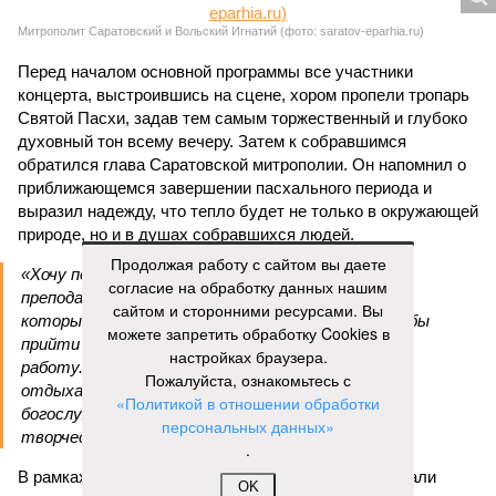
Митрополит Саратовский и Вольский Игнатий (фото: saratov-eparhia.ru)
Перед началом основной программы все участники
концерта, выстроившись на сцене, хором пропели тропарь
Святой Пасхи, задав тем самым торжественный и глубоко
духовный тон всему вечеру. Затем к собравшимся
обратился глава Саратовской митрополии. Он напомнил о
приближающемся завершении пасхального периода и
выразил надежду, что тепло будет не только в окружающей
природе, но и в душах собравшихся людей.
Продолжая работу с сайтом вы даете
«Хочу поблагодарить всех родителей,
согласие на обработку данных нашим
преподавателей, наставников, самих учащихся,
сайтом и сторонними ресурсами. Вы
которые свои выходные дни тратят на то, чтобы
можете запретить обработку Cookies в
прийти в храм, чтобы продолжать внеклассную
настройках браузера.
работу. Большинство учеников в выходные
Пожалуйста, ознакомьтесь с
отдыхают, а эти ребята идут в церковь на
«Политикой в отношении обработки
богослужение, занимаются музыкой и другим
персональных данных»
творчеством», – заявил митрополит Игнатий.
.
В рамках концертной программы со сцены прозвучали
OK