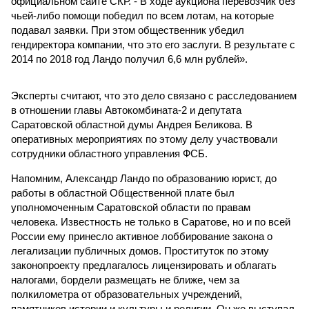
официальном сайте СКР. - В ходе аукциона перевозчик без
чьей-либо помощи победил по всем лотам, на которые
подавал заявки. При этом общественник убедил
гендиректора компании, что это его заслуги. В результате с
2014 по 2018 год Ландо получил 6,6 млн рублей».
Эксперты считают, что это дело связано с расследованием
в отношении главы Автокомбината-2 и депутата
Саратовской областной думы Андрея Беликова. В
оперативных мероприятиях по этому делу участвовали
сотрудники областного управления ФСБ.
Напомним, Александр Ландо по образованию юрист, до
работы в областной Общественной плате был
уполномоченным Саратовской области по правам
человека. Известность не только в Саратове, но и по всей
России ему принесло активное лоббирование закона о
легализации публичных домов. Проституток по этому
законопроекту предлагалось лицензировать и облагать
налогами, бордели размещать не ближе, чем за
полкилометра от образовательных учреждений,
памятников истории и культуры и религии. Он же выступал