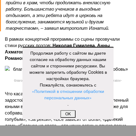
прийти в храм, чтобы продолжать внеклассную
работу. Большинство учеников в выходные
отдыхают, а эти ребята идут в церковь на
богослужение, занимаются музыкой и другим
творчеством», – заявил митрополит Игнатий.
В рамках концертной программы со сцены прозвучали
стихи русских поэтов:
Николая Гумилева
,
Анны
Ахматовой
,
Бориса Пастернака
и
Константина
Продолжая работу с сайтом вы даете
Романова
.
согласие на обработку данных нашим
сайтом и сторонними ресурсами. Вы
можете запретить обработку Cookies в
настройках браузера.
благотворительный концерт «Вера, надежда, любовь» (фото: saratov-
Пожалуйста, ознакомьтесь с
eparhia.ru)
«Политикой в отношении обработки
Что касается вокальных выступлений, их открыл
персональных данных»
задостойник Пасхи Валаамского распева, подготовленный
.
юными вокалистами Образовательного центра. Также для
собравшихся прозвучали композиции «Над небом
OK
голубым», «За рекой», «Все зависит от Бога», «Далекий
дом», «Главное на свете – это наши дети» и другие песни.
В финальной части мероприятия все участники дружно