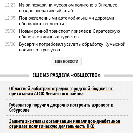
12:23
Из-за пожара на мусорном полигоне в Энгельсе
создан оперативный штаб
12:05
Под оживлёнными автомобильными дорогами
обновляют теплосети
05/08
Новый речной транспорт привлёк в Саратовскую
область столичных туристов
05/08
Бусаргин потребовал усилить обработку Кумысной
поляны от грызунов
ЕЩЕ НОВОСТИ
ЕЩЕ ИЗ РАЗДЕЛА «ОБЩЕСТВО»
Областной арбитраж оградил городской бюджет от
притязаний АТСЖ Ленинского района
Губернатор поручил досрочно построить аэропорт в
Сабуровке
Защита экс-главы организации инвалидов-диабетиков
отрицает политическую деятельность НКО