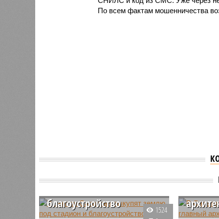
СНИЛС и код из СМС. Уже через нес
По всем фактам мошенничества во
К
В центре Саратова
выкупят землю под
В Сара
стадион и
сменил
благоустройство
архите
1524
Мэрия Саратова объявила о
Глава Са