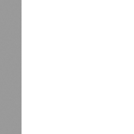
«Сегодня интернет используется 
информации, но, к сожалению, и 
мошенничестве, распространении
иных нарушениях законодательст
ограничение доступа к таким ре
защиты граждан», – подчеркнул В
Парламентарий также отметил осо
алкогольной и табачной продукции,
для соблюдения законодательства,
противодействие контрафактной и
защиты населения. Он отметил, чт
приобретаемых товаров, тогда как
для реализации запрещённой проду
Стоит отметить, что при участии В
совета при Росалкогольтабакконтр
ресурсов, связанных с незаконным
взаимодействию с профильными ве
доступ более чем к 200 сайтам, 
алкоголя. Эксперты считают, что 