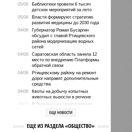
05/08
Библиотеки провели 6 тысяч
детских мероприятий за лето
05/08
Власти формируют стратегию
развития медицины до 2030 года
04/08
Губернатор Роман Бусаргин
обсудил с главой Ртищевского
района модернизацию водных
сетей
04/08
Саратовская область заняла 12
место по внедрению Платформы
обратной связи
04/08
Ртищевскому району на ремонт
дорог направят дополнительные
средства
04/08
Квоты на добычу копытных
животных выросли в регионе
04/08
В Энгельсе на завершающую
стадию вышли работы по
ЕЩЕ НОВОСТИ
капремонту краеведческого музея
03/08
Бусаргин заявил о разработке
ЕЩЕ ИЗ РАЗДЕЛА «ОБЩЕСТВО»
стратегий развития для всех