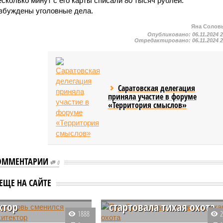
колько минут с его карты списали 80 тысяч рублей.
збуждены уголовные дела.
Яна Солов
Опубликовано:
06.11.2024 
Отредактировано:
06.11.2024 
Саратовская делегация
приняла участие в форуме
«Территория смыслов»
ОММЕНТАРИИ
0
тове вновь
ЕЩЕ НА САЙТЕ
ся главный
Под Саратовом
ктор
стартовала тихая охота
1888
ратова Михаил Исаев
В Саратовской области