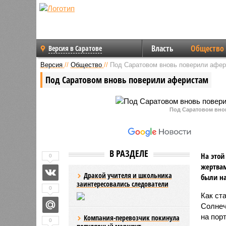
Власть
Общество
Версия в Саратове
Версия
//
Общество
//
Под Саратовом вновь поверили афе
Под Саратовом вновь поверили аферистам
Под Саратовом вно
В РАЗДЕЛЕ
На этой
0
жертвам
Дракой учителя и школьника
были на
заинтересовались следователи
0
Как ст
Солнеч
на пор
Компания-перевозчик покинула
0