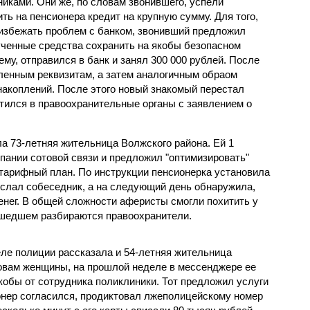
иками. Они же, по словам звонившего, успели
ть на пенсионера кредит на крупную сумму. Для того,
избежать проблем с банком, звонивший предложил
лученные средства сохранить на якобы безопасном
му, отправился в банк и занял 300 000 рублей. После
вленным реквизитам, а затем аналогичным обраом
накоплений. После этого новый знакомый перестал
атился в правоохранительные органы с заявлением о
а 73-летняя жительница Волжского района. Ей 1
пании сотовой связи и предложил "оптимизировать"
тарифный план. По инструкции пенсионерка установила
ислал собеседник, а на следующий день обнаружила,
енег. В общей сложности аферисты смогли похитить у
зошедшем разбираются правоохранители.
ле полиции рассказала и 54-летняя жительница
овам женщины, на прошлой неделе в мессенджере ее
кобы от сотрудника поликлиники. Тот предложил услуги
нер согласился, продиктовал лжеполицейскому номер