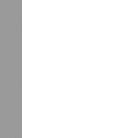
других угроз в цифровой среде воз
бизнеса, экспертного сообщества 
процессе продолжают играть проф
и последовательное пресечение пр
К
Версия
//
Общество
//
В Саратовской консерватории проше
Отечества»
С верой и надеждой
В Саратовской консерватории прошел концерт
Невский» и «Защитники Отечества»