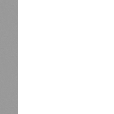
В ходе
кварта
област
наблюд
тысяч 
Проведение всероссийских
програ
соревнований по дзюдо
на фор
планируется в 2027 году
интерн
дистан
около 67% мошеннических звонков
по выявлению и блокировке опасны
сократить количество подобных п
безопасности остаётся межведомст
подозрительные телефонные номера
операторам связи, регистраторам 
принятия необходимых мер.
Подводя итоги слушаний, член Общ
контролю за алкогольным и табачн
Вячеслав Калинин
подчеркнул, чт
переместилась в цифровое простра