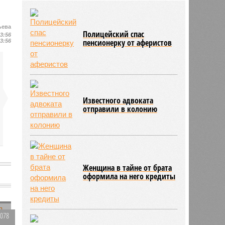
районов области
03/08
В регионе утвердили новый
порядок согласования планировки
ьева
Полицейский спас
территорий
23:56
пенсионерку от аферистов
23:56
03/08
17 тысяч исследований на
цифровом флюорографе провели
в Ртищевской больнице
Известного адвоката
отправили в колонию
Женщина в тайне от брата
оформила на него кредиты
2078