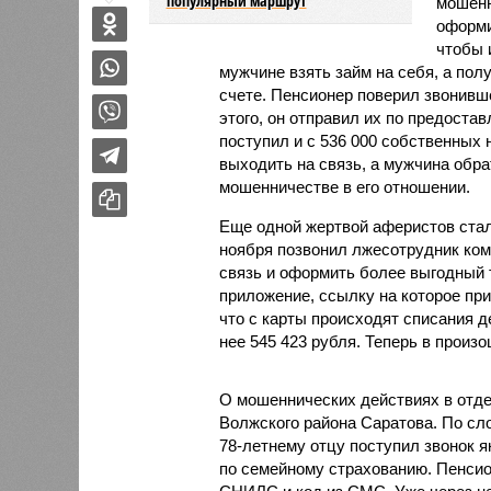
популярный маршрут
мошенн
оформи
чтобы 
мужчине взять займ на себя, а по
счете. Пенсионер поверил звонивше
этого, он отправил их по предоста
поступил и с 536 000 собственных 
выходить на связь, а мужчина обр
мошенничестве в его отношении.
Еще одной жертвой аферистов стал
ноября позвонил лжесотрудник ком
связь и оформить более выгодный 
приложение, ссылку на которое пр
что с карты происходят списания д
нее 545 423 рубля. Теперь в прои
О мошеннических действиях в отде
Волжского района Саратова. По сл
78-летнему отцу поступил звонок я
по семейному страхованию. Пенсио