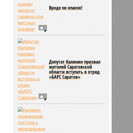
Вроде не опасно!
1
вкин
10:37
10:37
Депутат Калинин призвал
жителей Саратовской
области вступать в отряд
«БАРС Саратов»
1
2475