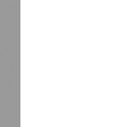
В Саратовской консерватории п
Невский» и «Защитник
В РАЗДЕЛЕ
В театр
1
имени Л
Вячеслав Калинин: депутаты и
благотв
чиновники должны поддерживать
было ор
1
связь с ветеранскими
и юноше
сообществами региона
семинар
Игнатия
0
Инициа
выступ
котора
нескол
подари
поддер
Валидаторы на саратовских
брутто-маршрутах временно