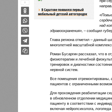
при се
0
направ
В Саратове появился первый
мобильный детский автогородок
«Повыш
сердеч
над ко
здравоохранения»,
– сообщил губе
Глава региона отметил – данный ш
многолетней масштабной комплекс
Роман Бусаргин рассказал, что в 
физиотерапии и лечебной физкуль
тренировок и диагностики состояни
нервной систем.
Все помещения отремонтированы, 
пациентов с ограниченными возмож
Для прохождения реабилитации сюд
в обновленном отделении медицин
пациенту в соответствии с индиви
включая нейропсихолога, логопеда 