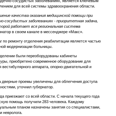
рдечно-сосудистых заболеваниях, является ключевым
лением для всей системы здравоохранения области.
ение качества оказания медицинской помощи при
но-сосудистых заболеваниях - приоритетная задача,
торой работает вся региональная система
рнатор в своем канале в мессенджере «Макс».
аг по ремонту отделения реабилитации является частью
ной модернизации больницы.
отделении были переоборудованы кабинеты
туры, приобретено современное оборудование для
я вестибулярного аппарата, опорно-двигательной и
а дверные проемы увеличены для облегчения доступа
ностями, уточнил губернатор.
а приезжают со всей области. С начала текущего года
скую помощь получили 283 человека. Каждому
дуальным планом назначены занятия со специалистами,
и невролога.