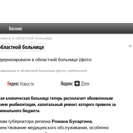
Бизнес
овали в областной больнице
областной больнице
зировали в областной больнице (фото: pxhere.com)
ая клиническая больница теперь располагает обновленным
ием реабилитации, капитальный ремонт которого провели за
гионального бюджета.
вам губернатора региона
Романа Бусаргина
,
енствование медицинского обслуживания, особенно