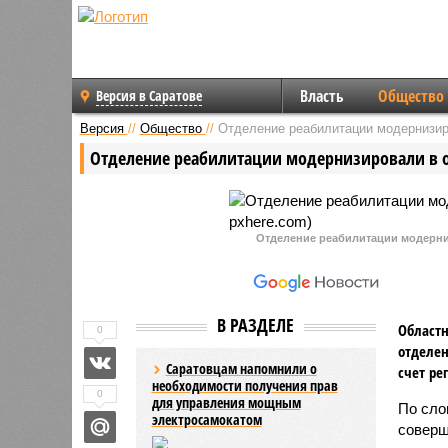
Власть
Общество
Версия в Саратове
Версия
//
Общество
//
Отделение реабилитации модернизир
Отделение реабилитации модернизировали в 
Отделение реабилитации модерни
В РАЗДЕЛЕ
Областн
0
отделен
Саратовцам напомнили о
счет ре
необходимости получения прав
0
для управления мощным
По сло
электросамокатом
соверш