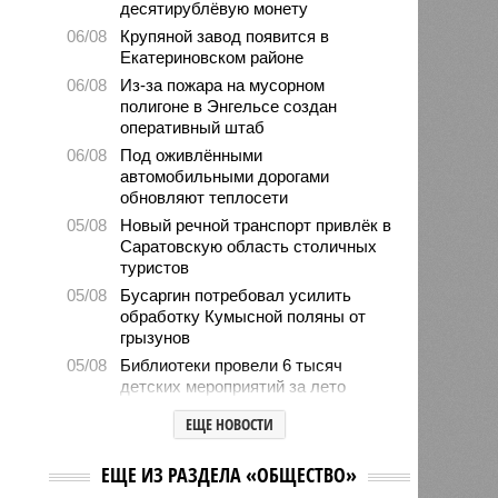
десятирублёвую монету
06/08
Крупяной завод появится в
Екатериновском районе
06/08
Из-за пожара на мусорном
полигоне в Энгельсе создан
оперативный штаб
06/08
Под оживлёнными
автомобильными дорогами
обновляют теплосети
05/08
Новый речной транспорт привлёк в
Саратовскую область столичных
туристов
05/08
Бусаргин потребовал усилить
обработку Кумысной поляны от
грызунов
05/08
Библиотеки провели 6 тысяч
детских мероприятий за лето
05/08
Власти формируют стратегию
ЕЩЕ НОВОСТИ
развития медицины до 2030 года
04/08
Губернатор Роман Бусаргин
ЕЩЕ ИЗ РАЗДЕЛА «ОБЩЕСТВО»
обсудил с главой Ртищевского