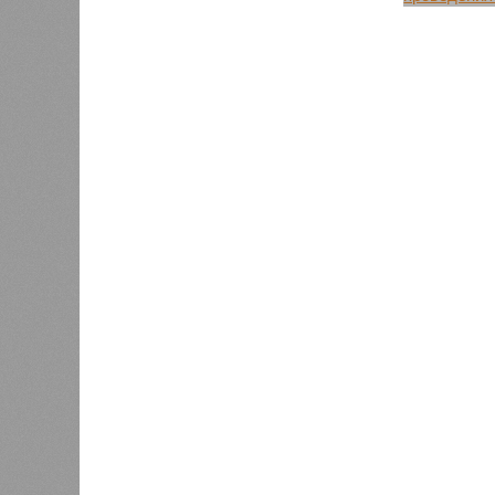
выполнили весь комплекс
Поставка
демонтажных работ по удалению
эндоскоп
старых изношенных элементов, и
полным к
в настоящее время подрядная
специали
организация занимается
инструме
непосредственным ремонтом и
благодар
техническим усилением несущих
президен
конструкций.
обновлен
системы 
входящей
национал