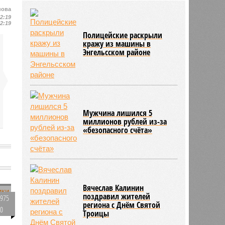
района модернизацию водных
нова
сетей
12:19
12:19
04/08
Саратовская область заняла 12
Полицейские раскрыли
место по внедрению Платформы
кражу из машины в
обратной связи
Энгельсском районе
04/08
Ртищевскому району на ремонт
дорог направят дополнительные
средства
Мужчина лишился 5
миллионов рублей из-за
«безопасного счёта»
о
Вячеслав Калинин
поздравил жителей
975
региона с Днём Святой
0
Троицы