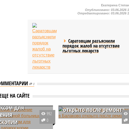
Екатерина Степа
Опубликовано:
03.06.2026 
Отредактировано:
03.06.2026 
Саратовцам разъяснили
порядок жалоб на отсутствие
льготных лекарств
ОММЕНТАРИИ
ическое отделение
0
ской районной
Старейшее отделение
ЕЩЕ НА САЙТЕ
цы оснастили
поликлиники в Балаков
ксом для
открыто после ремонта
ения
992
Более месяца функционирует в
скопии
0
обновлённом режиме второе