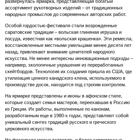
развернулась ярмарка, представляющая богатый
ассортимент рукотворных изделий – от традиционных
народных промыслов до современных авторских работ.
Особой гордостью фестиваля стали возрожденные
саратовские традиции – вольская глиняная игрушка и
посуда, известная как «вольская крашенка». Эти ремесла,
восстановленные местными умельцами менее десяти лет
назад, привлекают внимание ценителей народного
искусства. Не менее интересны инновационные подходы –
например, экологичные украшения из переработанных
скейтбордов. Технология их создания пришла из США, где
утилизация ценного канадского клена, используемого в
производстве досок, находится под строгим контролем.
На ярмарке представлены и иконы в афонском стиле,
которые создает семья мастеров, переехавшая в Россию
из Греции. Их работы, выполненные по канонам,
разработанным еще в 1980-х годах, представляют собой
уникальный синтез традиций русского и греческого
церковного искусства.
На фестивале можно встретить и более современные