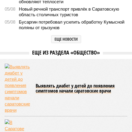
В театральном зале Саратовской государственной консерватории
имени Л. В. Собинова 16 мая состоялся масштабный
благотворительный концерт «Вера, надежда, любовь».
Мероприятие было организовано Образовательным центром по
развитию детского и юношеского творчества, действующим при
Саратовской духовной семинарии по благословению
митрополита Саратовского и Вольского Игнатия.
Инициатором и главным организатором творческого вечера
выступила бессменный руководитель центра
Елена
Трошина
, которая сумела собрать на одной сцене
воспитанников сразу нескольких православных учебных
заведений области и подарить настоящий праздник тем,
кто особенно нуждается в поддержке и внимании.
Участниками концертной программы стали талантливые
учащиеся самого Образовательного центра, а также
воспитанники Покровской православной классической
гимназии имени святого благоверного князя Александра
Невского и ученики Русской православной классической
гимназии имени преподобного Сергия Радонежского.