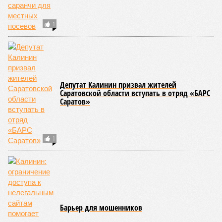
Калинин: ограничение доступа к нелегальным сайтам помогает защищать
граждан от цифровых угроз (фото: vvesti.com / Виталий Рагулин)
4 июня в Саратовской областной думе прошли депутатские
слушания по вопросам цифровой безопасности и
противодействия кибермошенничеству. Участники обсудили
действующие механизмы защиты граждан от угроз в цифровом
пространстве, а также меры по повышению эффективности
профилактики интернет-правонарушений.
В ходе заседания было
отмечено
, что по итогам первого
квартала 2026 года число киберпреступлений в
Саратовской области сократилось на 24%. Положительная
динамика наблюдается и в сфере цифрового просвещения.
Более 120 тысяч школьников стали участниками
образовательных программ «Урок цифры» и «Цифровой