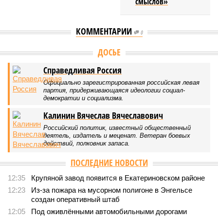
смыслов»
КОММЕНТАРИИ
0
Версия
//
Общество
//
В Саратовской консерватории прошел концерт
для подопечных фондов «Александр Невский» и «Защитники
Отечества»
2475
С верой и надеждой
В Саратовской консерватории прошел концерт для
подопечных фондов «Александр Невский» и
«Защитники Отечества»
В Саратовской консерватории прошел концерт для подопечных фондов
«Александр Невский» и «Защитники Отечества» (фото: saratov-eparhia.ru)