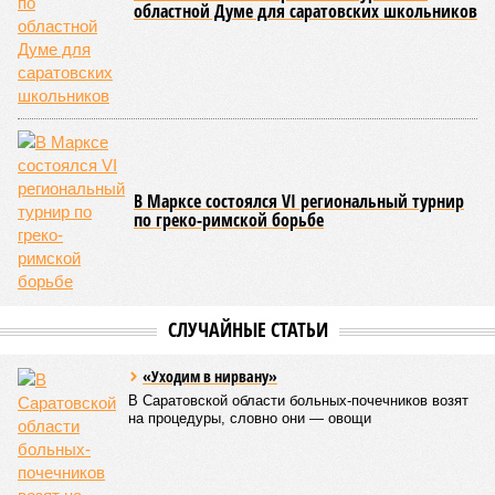
eparhia.ru)
Среди почетных гостей были митрополит Саратовский и
Вольский
Игнатий
, а также ректор Саратовской духовной
семинарии, секретарь Епархиального совета протоиерей
Сергий Штурбабин
, представители епархии, ректор
Саратовской государственной консерватории
Александр
Занорин
и многие другие.
Митрополит Саратовский и Вольский Игнатий (фото: saratov-eparhia.ru)
Перед началом основной программы все участники
концерта, выстроившись на сцене, хором пропели тропарь
Святой Пасхи, задав тем самым торжественный и глубоко
духовный тон всему вечеру. Затем к собравшимся
обратился глава Саратовской митрополии. Он напомнил о
приближающемся завершении пасхального периода и
выразил надежду, что тепло будет не только в окружающей
природе, но и в душах собравшихся людей.
«Хочу поблагодарить всех родителей,