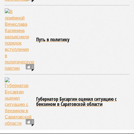
«Сегодня интернет используется не только для
коммуникаций и получения информации, но, к
сожалению, и для противоправной деятельности. Речь
идёт о мошенничестве, распространении
контрафактной продукции, незаконной торговле и
иных нарушениях законодательства. Поэтому
своевременное выявление и ограничение доступа к
таким ресурсам является важной частью общей
системы защиты граждан», – подчеркнул Вячеслав
Калинин.
Парламентарий также отметил особую значимость борьбы
с незаконным оборотом алкогольной и табачной продукции,
поскольку подобные нарушения несут риски не только для
соблюдения законодательства, но и для здоровья граждан.
По словам Калинина, противодействие контрафактной и
нелегальной продукции является важным элементом
защиты населения. Он отметил, что граждане должны быть
уверены в безопасности приобретаемых товаров, тогда как
злоумышленники всё активнее используют интернет для
реализации запрещённой продукции и обхода