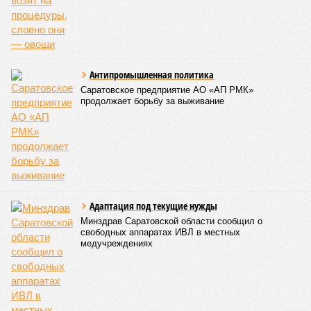
преподавателей, наставников, самих учащихся,
которые свои выходные дни тратят на то, чтобы
прийти в храм, чтобы продолжать внеклассную
работу. Большинство учеников в выходные
отдыхают, а эти ребята идут в церковь на
богослужение, занимаются музыкой и другим
творчеством», – заявил митрополит Игнатий.
В рамках концертной программы со сцены прозвучали
стихи русских поэтов:
Николая Гумилева
,
Анны
Ахматовой
,
Бориса Пастернака
и
Константина
Романова
.
благотворительный концерт «Вера, надежда, любовь» (фото: saratov-
eparhia.ru)
Что касается вокальных выступлений, их открыл
задостойник Пасхи Валаамского распева, подготовленный
юными вокалистами Образовательного центра. Также для
собравшихся прозвучали композиции «Над небом
голубым», «За рекой», «Все зависит от Бога», «Далекий