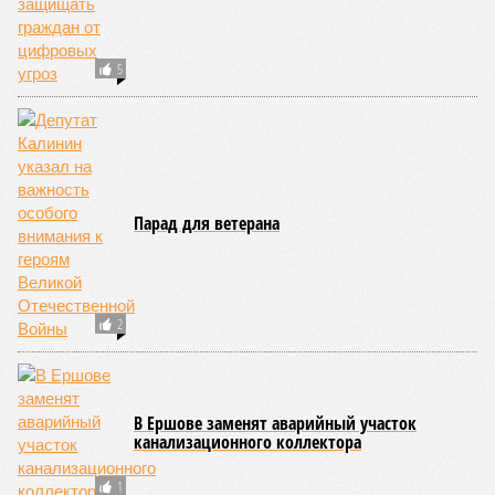
ликбез», направленных на формирование культуры
безопасного поведения в интернете. Отдельной темой
обсуждения стало дистанционное мошенничество.
Специалисты сообщили, что около 67% мошеннических
звонков совершается через мессенджеры. Вместе с тем
меры по выявлению и блокировке опасных интернет-
ресурсов позволили почти на треть сократить количество
подобных преступлений. Важным элементом системы
цифровой безопасности остаётся межведомственное
взаимодействие. Так, Банк России выявляет
подозрительные телефонные номера и интернет-сайты,
после чего направляет сведения операторам связи,
регистраторам доменных имён и в Генеральную
прокуратуру РФ для принятия необходимых мер.
Подводя итоги слушаний, член Общественного совета при
Федеральной службе по контролю за алкогольным и
табачным рынками, депутат Саратовской областной думы
Вячеслав Калинин
подчеркнул, что значительная часть
современных угроз переместилась в цифровое
пространство.