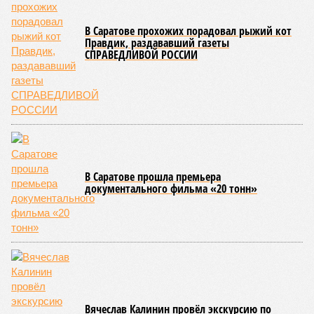
Гостями мероприятия стали подопечные фондов «Александр Невский» и
«Защитники Отечества» (фото: saratov-eparhia.ru)
В зрительном зале собрались особые гости, ради которых
и задумывалось это душевное мероприятие. Приглашения
получили подопечные благотворительного фонда
«Александр Невский» – дети с ограниченными
возможностями здоровья и их родители, а также учащиеся
школы-интерната, расположенной в городе Марксе. Кроме
того, на концерт прибыли подопечные саратовского
филиала государственного фонда «Защитники Отечества»,
объединяющего членов семей участников специальной
военной операции. В зале также присутствовали сестры
епархиального общества «Милосердие» и прихожане
саратовских храмов.
Благотворительный концерт «Вера, надежда, любовь» (фото: saratov-