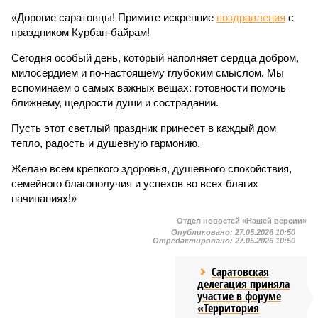
«Дорогие саратовцы! Примите искренние
поздравления
с
праздником Курбан-байрам!
Сегодня особый день, который наполняет сердца добром,
милосердием и по-настоящему глубоким смыслом. Мы
вспоминаем о самых важных вещах: готовности помочь
ближнему, щедрости души и сострадании.
Пусть этот светлый праздник принесет в каждый дом
тепло, радость и душевную гармонию.
Желаю всем крепкого здоровья, душевного спокойствия,
семейного благополучия и успехов во всех благих
начинаниях!»
Отдел новостей «Нашей версии»
Опубликовано:
27.05.2026 10:50
Отредактировано:
27.05.2026 10:50
Саратовская
делегация приняла
участие в форуме
«Территория