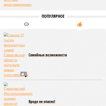
дом», «Главное на свете – это наши дети» и другие песни.
В финальной части мероприятия все участники дружно
исполнили песню «Мир дому твоему»
Оскара Фельцмана
.
Вячеслав Буйнов
Опубликовано:
17.05.2026 10:05
Отредактировано:
17.05.2026 10:05
Саратовская
делегация приняла
участие в форуме
«Территория
смыслов»
КОММЕНТАРИИ
0
Версия
//
Власть
//
Калинин: ограничение доступа к нелегальным
сайтам помогает защищать граждан от цифровых угроз
3809
Барьер для мошенников
Калинин: ограничение доступа к нелегальным сайтам
помогает защищать граждан от цифровых угроз