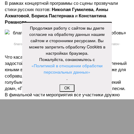
В рамках концертной программы со сцены прозвучали
стихи русских поэтов:
Николая Гумилева
,
Анны
Ахматовой
,
Бориса Пастернака
и
Константина
Романова
.
Продолжая работу с сайтом вы даете
согласие на обработку данных нашим
сайтом и сторонними ресурсами. Вы
благотворительный концерт «Вера, надежда, любовь» (фото: saratov-
можете запретить обработку Cookies в
eparhia.ru)
настройках браузера.
Что касается вокальных выступлений, их открыл
Пожалуйста, ознакомьтесь с
задостойник Пасхи Валаамского распева, подготовленный
«Политикой в отношении обработки
юными вокалистами Образовательного центра. Также для
персональных данных»
собравшихся прозвучали композиции «Над небом
.
голубым», «За рекой», «Все зависит от Бога», «Далекий
дом», «Главное на свете – это наши дети» и другие песни.
OK
В финальной части мероприятия все участники дружно
исполнили песню «Мир дому твоему»
Оскара Фельцмана
.
Вячеслав Буйнов
Опубликовано:
17.05.2026 10:05
Отредактировано:
17.05.2026 10:05
Вячеслав