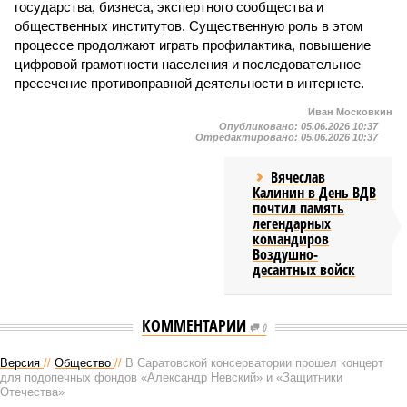
государства, бизнеса, экспертного сообщества и
общественных институтов. Существенную роль в этом
процессе продолжают играть профилактика, повышение
цифровой грамотности населения и последовательное
пресечение противоправной деятельности в интернете.
Иван Московкин
Опубликовано:
05.06.2026 10:37
Отредактировано:
05.06.2026 10:37
Вячеслав
Калинин в День ВДВ
почтил память
легендарных
командиров
Воздушно-
десантных войск
КОММЕНТАРИИ
0
Версия
//
Общество
//
В Саратовской консерватории прошел концерт
для подопечных фондов «Александр Невский» и «Защитники
Отечества»