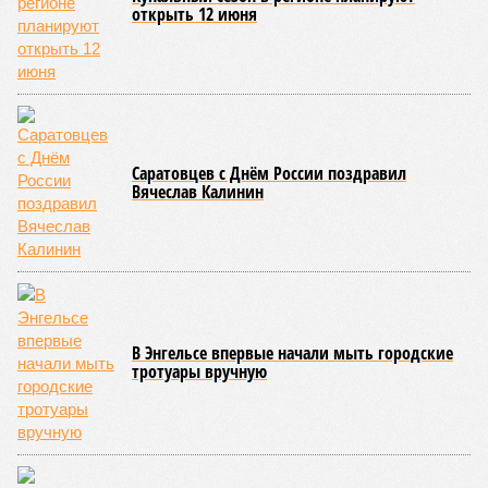
выступила бессменный руководитель центра
Елена
Трошина
, которая сумела собрать на одной сцене
воспитанников сразу нескольких православных учебных
заведений области и подарить настоящий праздник тем,
кто особенно нуждается в поддержке и внимании.
Участниками концертной программы стали талантливые
учащиеся самого Образовательного центра, а также
воспитанники Покровской православной классической
гимназии имени святого благоверного князя Александра
Невского и ученики Русской православной классической
гимназии имени преподобного Сергия Радонежского.
Гостями мероприятия стали подопечные фондов «Александр Невский» и
«Защитники Отечества» (фото: saratov-eparhia.ru)
В зрительном зале собрались особые гости, ради которых
и задумывалось это душевное мероприятие. Приглашения
получили подопечные благотворительного фонда
«Александр Невский» – дети с ограниченными