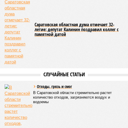
возможностями здоровья и их родители, а также учащиеся
школы-интерната, расположенной в городе Марксе. Кроме
того, на концерт прибыли подопечные саратовского
филиала государственного фонда «Защитники Отечества»,
объединяющего членов семей участников специальной
военной операции. В зале также присутствовали сестры
епархиального общества «Милосердие» и прихожане
саратовских храмов.
Благотворительный концерт «Вера, надежда, любовь» (фото: saratov-
eparhia.ru)
Среди почетных гостей были митрополит Саратовский и
Вольский
Игнатий
, а также ректор Саратовской духовной
семинарии, секретарь Епархиального совета протоиерей
Сергий Штурбабин
, представители епархии, ректор
Саратовской государственной консерватории
Александр
Занорин
и многие другие.