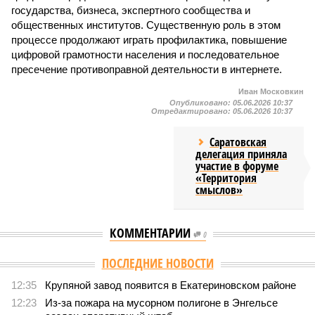
государства, бизнеса, экспертного сообщества и
общественных институтов. Существенную роль в этом
процессе продолжают играть профилактика, повышение
цифровой грамотности населения и последовательное
пресечение противоправной деятельности в интернете.
Иван Московкин
Опубликовано:
05.06.2026 10:37
Отредактировано:
05.06.2026 10:37
Саратовская
делегация приняла
участие в форуме
«Территория
смыслов»
КОММЕНТАРИИ
0
Версия
//
Общество
//
В Саратовской консерватории прошел концерт
для подопечных фондов «Александр Невский» и «Защитники
Отечества»
2476
С верой и надеждой