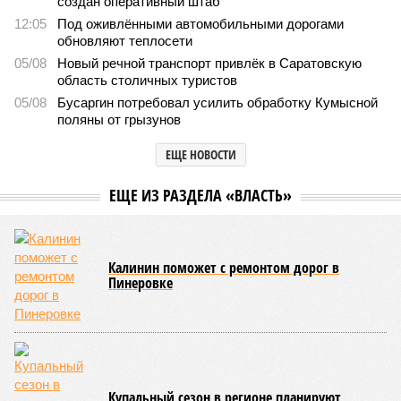
В Саратовской консерватории прошел концерт для
подопечных фондов «Александр Невский» и
«Защитники Отечества»
В Саратовской консерватории прошел концерт для подопечных фондов
«Александр Невский» и «Защитники Отечества» (фото: saratov-eparhia.ru)
В театральном зале Саратовской государственной консерватории
имени Л. В. Собинова 16 мая состоялся масштабный
благотворительный концерт «Вера, надежда, любовь».
Мероприятие было организовано Образовательным центром по
развитию детского и юношеского творчества, действующим при
Саратовской духовной семинарии по благословению
митрополита Саратовского и Вольского Игнатия.
Инициатором и главным организатором творческого вечера