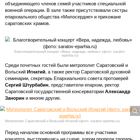
объединяющего членов семей участников специальной
военной операции. В зале также присутствовали сестры
епархиального общества «Милосердие» и прихожане
саратовских храмов.
Благотворительный концерт «Вера, надежда, любовь» (фото: saratov-
eparhia.ru)
Среди почетных гостей были митрополит Саратовский и
Вольский
Игнатий
, а также ректор Саратовской духовной
семинарии, секретарь Епархиального совета протоиерей
Сергий Штурбабин
, представители епархии, ректор
Саратовской государственной консерватории
Александр
Занорин
и многие другие.
Митрополит Саратовский и Вольский Игнатий (фото: saratov-eparhia.ru)
Перед началом основной программы все участники
концерта, выстроившись на сцене, хором пропели тропарь