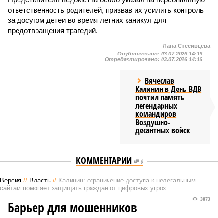
ответственность родителей, призвав их усилить контроль
за досугом детей во время летних каникул для
предотвращения трагедий.
Лана Спесивцева
Опубликовано:
03.07.2026 14:16
Отредактировано:
03.07.2026 14:16
Вячеслав
Калинин в День ВДВ
почтил память
легендарных
командиров
Воздушно-
десантных войск
КОММЕНТАРИИ
0
Версия
//
Власть
//
Калинин: ограничение доступа к нелегальным
сайтам помогает защищать граждан от цифровых угроз
3873
Барьер для мошенников