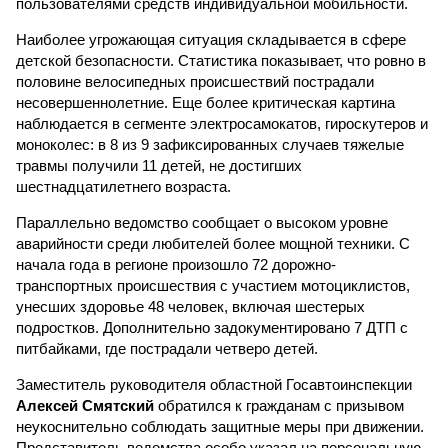
пользователями средств индивидуальной мобильности.
Наиболее угрожающая ситуация складывается в сфере
детской безопасности. Статистика показывает, что ровно в
половине велосипедных происшествий пострадали
несовершеннолетние. Еще более критическая картина
наблюдается в сегменте электросамокатов, гироскутеров и
моноколес: в 8 из 9 зафиксированных случаев тяжелые
травмы получили 11 детей, не достигших
шестнадцатилетнего возраста.
Параллельно ведомство сообщает о высоком уровне
аварийности среди любителей более мощной техники. С
начала года в регионе произошло 72 дорожно-
транспортных происшествия с участием мотоциклистов,
унесших здоровье 48 человек, включая шестерых
подростков. Дополнительно задокументировано 7 ДТП с
питбайками, где пострадали четверо детей.
Заместитель руководителя областной Госавтоинспекции
Алексей Смятский
обратился к гражданам с призывом
неукоснительно соблюдать защитные меры при движении.
Представитель ведомства особо указал на персональную