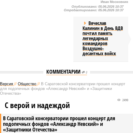
Иван Московкин
Опубликовано:
05.06.2026 10:37
Отредактировано:
05.06.2026 10:37
Вячеслав
Калинин в День ВДВ
почтил память
легендарных
командиров
Воздушно-
десантных войск
КОММЕНТАРИИ
0
Версия
//
Общество
//
В Саратовской консерватории прошел концерт
для подопечных фондов «Александр Невский» и «Защитники
Отечества»
2490
С верой и надеждой
В Саратовской консерватории прошел концерт для
подопечных фондов «Александр Невский» и
«Защитники Отечества»