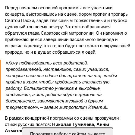
Перед началом основной программы все участники
концерта, выстроившись на сцене, хором пропели тропарь
Святой Пасхи, задав тем самым торжественный и глубоко
духовный тон всему вечеру. Затем к собравшимся
обратился глава Саратовской митрополии. Он напомнил о
приближающемся завершении пасхального периода и
выразил надежду, что тепло будет не только в окружающей
природе, но и в душах собравшихся людей.
«Хочу поблагодарить всех родителей,
преподавателей, наставников, самих учащихся,
которые свои выходные дни тратят на то, чтобы
прийти в храм, чтобы продолжать внеклассную
работу. Большинство учеников в выходные
отдыхают, а эти ребята идут в церковь на
богослужение, занимаются музыкой и другим
творчеством», – заявил митрополит Игнатий.
В рамках концертной программы со сцены прозвучали
стихи русских поэтов:
Николая Гумилева
,
Анны
Ахматовой
,
Бориса Пастернака
и
Константина
Продолжая работу с сайтом вы даете