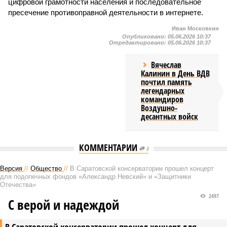
цифровой грамотности населения и последовательное
пресечение противоправной деятельности в интернете.
Иван Московкин
Опубликовано:
05.06.2026 10:37
Отредактировано:
05.06.2026 10:37
Вячеслав
Калинин в День ВДВ
почтил память
легендарных
командиров
Воздушно-
десантных войск
КОММЕНТАРИИ
0
Версия
//
Общество
//
В Саратовской консерватории прошел концерт
для подопечных фондов «Александр Невский» и «Защитники
Отечества»
2497
С верой и надеждой