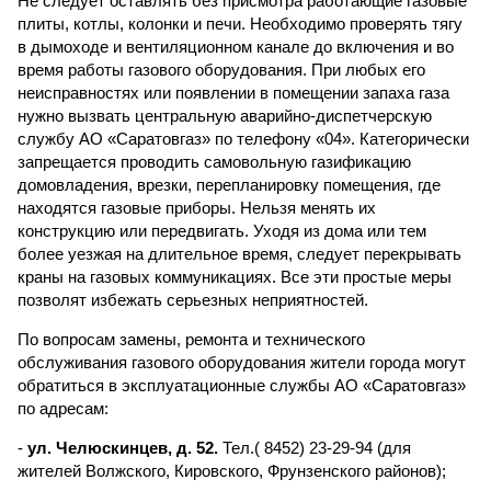
Не следует оставлять без присмотра работающие газовые
плиты, котлы, колонки и печи. Необходимо проверять тягу
в дымоходе и вентиляционном канале до включения и во
время работы газового оборудования. При любых его
неисправностях или появлении в помещении запаха газа
нужно вызвать центральную аварийно-диспетчерскую
службу АО «Саратовгаз» по телефону «04». Категорически
запрещается проводить самовольную газификацию
домовладения, врезки, перепланировку помещения, где
находятся газовые приборы. Нельзя менять их
конструкцию или передвигать. Уходя из дома или тем
более уезжая на длительное время, следует перекрывать
краны на газовых коммуникациях. Все эти простые меры
позволят избежать серьезных неприятностей.
По вопросам замены, ремонта и технического
обслуживания газового оборудования жители города могут
обратиться в эксплуатационные службы АО «Саратовгаз»
по адресам:
-
ул. Челюскинцев, д. 52.
Тел.( 8452) 23-29-94 (для
жителей Волжского, Кировского, Фрунзенского районов);