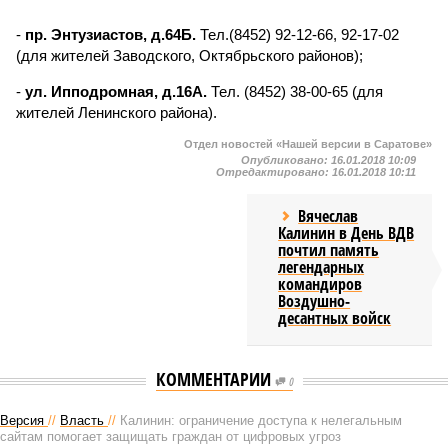
-
пр. Энтузиастов, д.64Б.
Тел.(8452) 92-12-66, 92-17-02
(для жителей Заводского, Октябрьского районов);
-
ул. Ипподромная, д.16А.
Тел. (8452) 38-00-65 (для
жителей Ленинского района).
Отдел новостей «Нашей версии в Саратове»
Опубликовано:
16.01.2018 10:09
Отредактировано:
16.01.2018 10:11
Вячеслав
Калинин в День ВДВ
почтил память
легендарных
командиров
Воздушно-
десантных войск
КОММЕНТАРИИ
0
Версия
//
Власть
//
Калинин: ограничение доступа к нелегальным
сайтам помогает защищать граждан от цифровых угроз