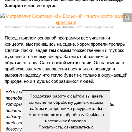
Занорин
и многие другие.
Митрополит Саратовский и Вольский Игнатий (фото: saratov-eparhia.ru)
Перед началом основной программы все участники
концерта, выстроившись на сцене, хором пропели тропарь
Святой Пасхи, задав тем самым торжественный и глубоко
духовный тон всему вечеру. Затем к собравшимся
обратился глава Саратовской митрополии. Он напомнил о
приближающемся завершении пасхального периода и
выразил надежду, что тепло будет не только в окружающей
природе, но и в душах собравшихся людей.
«Хочу поблагодарить всех родителей,
Продолжая работу с сайтом вы даете
преподавателей, наставников, самих учащихся,
согласие на обработку данных нашим
которые свои выходные дни тратят на то, чтобы
сайтом и сторонними ресурсами. Вы
прийти в храм, чтобы продолжать внеклассную
можете запретить обработку Cookies в
работу. Большинство учеников в выходные
настройках браузера.
отдыхают, а эти ребята идут в церковь на
Пожалуйста, ознакомьтесь с
богослужение, занимаются музыкой и другим