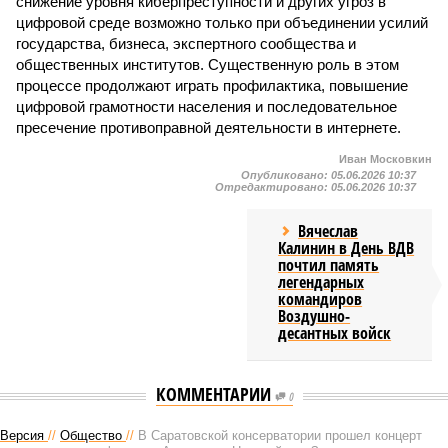
снижение уровня киберпреступности и других угроз в
цифровой среде возможно только при объединении усилий
государства, бизнеса, экспертного сообщества и
общественных институтов. Существенную роль в этом
процессе продолжают играть профилактика, повышение
цифровой грамотности населения и последовательное
пресечение противоправной деятельности в интернете.
Иван Московкин
Опубликовано:
05.06.2026 10:37
Отредактировано:
05.06.2026 10:37
Вячеслав
Калинин в День ВДВ
почтил память
легендарных
командиров
Воздушно-
десантных войск
КОММЕНТАРИИ
0
Версия
//
Общество
//
В Саратовской консерватории прошел концерт