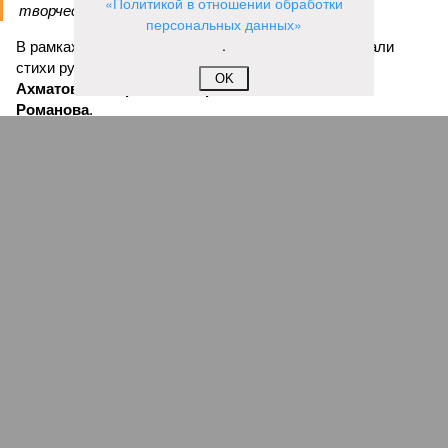
«Политикой в отношении обработки
творчеством», – заявил митрополит Игнатий.
персональных данных»
.
В рамках концертной программы со сцены прозвучали
стихи русских поэтов:
Николая Гумилева
,
Анны
OK
Ахматовой
,
Бориса Пастернака
и
Константина
Романова
.
благотворительный концерт «Вера, надежда, любовь» (фото: saratov-
eparhia.ru)
Что касается вокальных выступлений, их открыл
задостойник Пасхи Валаамского распева, подготовленный
юными вокалистами Образовательного центра. Также для
собравшихся прозвучали композиции «Над небом
голубым», «За рекой», «Все зависит от Бога», «Далекий
дом», «Главное на свете – это наши дети» и другие песни.
В финальной части мероприятия все участники дружно
исполнили песню «Мир дому твоему»
Оскара Фельцмана
.
Вячеслав Буйнов
Опубликовано:
17.05.2026 10:05
Отредактировано:
17.05.2026 10:05