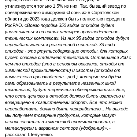
утилизируется только 1,5% из них. Так, бывший завод по
обезвреживанию химоружия «Горный» в Саратовской
области до 2023 года должен быть полностью передан в
РосРАО.
«Всего порядка 350 видов отходов будет
уничтожаться на наших четырех производственно-
технических комплексах. Из них 95 видов отходов будут
перерабатываться реагентной очисткой, 33 вида
отходов - это ртутьсодержащие отходы, для которых
будет создана отдельная технология. Оставшиеся 200 с
чем-то отходов (это в основном органика, отходы от
химической промышленности) и хвосты (отходы от
химического производства - ред.), которые мы будем
сами образовывать в результате названных мной
технологий, будут термически обезвреживаться. Все,
что есть ценного в отходах должно быть извлечено и
возвращено в хозяйственный оборот. Все что можно
переработать, должно быть переработано... На выходе
мы получаем товарные продукты, которые могут
использоваться в химической промышленности, в
металлургии и аграрном секторе (удобрения)»
, -
рассказал Шелученко.