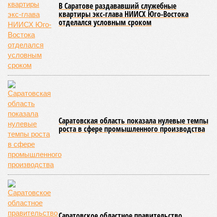
Мероприятие было организовано Образовательным центром по
развитию детского и юношеского творчества, действующим при
Саратовской духовной семинарии по благословению
митрополита Саратовского и Вольского Игнатия.
Инициатором и главным организатором творческого вечера
выступила бессменный руководитель центра
Елена
Трошина
, которая сумела собрать на одной сцене
воспитанников сразу нескольких православных учебных
заведений области и подарить настоящий праздник тем,
кто особенно нуждается в поддержке и внимании.
Участниками концертной программы стали талантливые
учащиеся самого Образовательного центра, а также
воспитанники Покровской православной классической
гимназии имени святого благоверного князя Александра
Невского и ученики Русской православной классической
гимназии имени преподобного Сергия Радонежского.
Гостями мероприятия стали подопечные фондов «Александр Невский» и