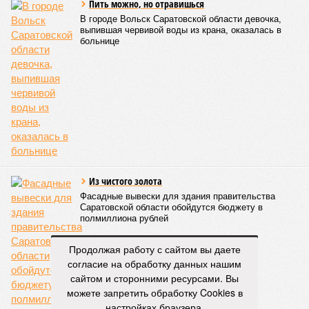
отдыхают, а эти ребята идут в церковь на
богослужение, занимаются музыкой и другим
творчеством», – заявил митрополит Игнатий.
В рамках концертной программы со сцены прозвучали
стихи русских поэтов:
Николая Гумилева
,
Анны
Ахматовой
,
Бориса Пастернака
и
Константина
Романова
.
благотворительный концерт «Вера, надежда, любовь» (фото: saratov-
eparhia.ru)
Что касается вокальных выступлений, их открыл
задостойник Пасхи Валаамского распева, подготовленный
юными вокалистами Образовательного центра. Также для
собравшихся прозвучали композиции «Над небом
голубым», «За рекой», «Все зависит от Бога», «Далекий
Продолжая работу с сайтом вы даете
дом», «Главное на свете – это наши дети» и другие песни.
согласие на обработку данных нашим
В финальной части мероприятия все участники дружно
сайтом и сторонними ресурсами. Вы
исполнили песню «Мир дому твоему»
Оскара Фельцмана
.
можете запретить обработку Cookies в
настройках браузера.