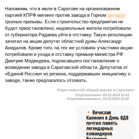
Напомним, что в июле в Саратове на организованном
партией КПРФ митинге против завода в Горном
звучали
грозные призывы. Если строительство предприятия не
будет приостановлено, недовольные жители потребовали
от губернатора Радаева уйти в отставку. Такую резолюцию
зачитал на акции депутат областной думы Александр
Анидалов. Кроме того, на тех же условиях участники акции
потребовали и ухода в отставку премьер-министра РФ
Дмитрия Медведева, подписавшего постановление о
возведении завода в Саратовской области. Депутатов от
«Единой России» из региона, поддержавших инициативу о
заводе, также предлагалось отозвать.
Отдел новостей «Нашей версии в Саратове»
Опубликовано:
03.12.2019 11:41
Отредактировано:
03.12.2019 12:02
Вячеслав
Калинин в День ВДВ
почтил память
легендарных
командиров
Воздушно-