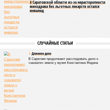
Сергий Штурбабин
, представители епархии, ректор
Саратовской государственной консерватории
Александр
Занорин
и многие другие.
Митрополит Саратовский и Вольский Игнатий (фото: saratov-eparhia.ru)
Перед началом основной программы все участники
концерта, выстроившись на сцене, хором пропели тропарь
Святой Пасхи, задав тем самым торжественный и глубоко
духовный тон всему вечеру. Затем к собравшимся
обратился глава Саратовской митрополии. Он напомнил о
приближающемся завершении пасхального периода и
выразил надежду, что тепло будет не только в окружающей
природе, но и в душах собравшихся людей.
«Хочу поблагодарить всех родителей,
преподавателей, наставников, самих учащихся,
которые свои выходные дни тратят на то, чтобы
прийти в храм, чтобы продолжать внеклассную
работу. Большинство учеников в выходные