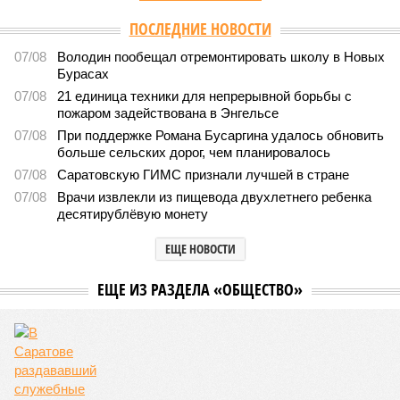
Версия
//
Общество
//
В Саратовской консерватории прошел концерт
для подопечных фондов «Александр Невский» и «Защитники
Отечества»
2489
С верой и надеждой
В Саратовской консерватории прошел концерт для
подопечных фондов «Александр Невский» и
«Защитники Отечества»
В Саратовской консерватории прошел концерт для подопечных фондов
«Александр Невский» и «Защитники Отечества» (фото: saratov-eparhia.ru)
В театральном зале Саратовской государственной консерватории
имени Л. В. Собинова 16 мая состоялся масштабный
благотворительный концерт «Вера, надежда, любовь».