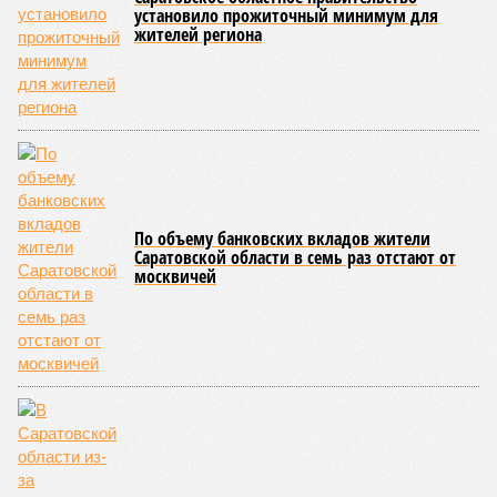
«Защитники Отечества» (фото: saratov-eparhia.ru)
В зрительном зале собрались особые гости, ради которых
и задумывалось это душевное мероприятие. Приглашения
получили подопечные благотворительного фонда
«Александр Невский» – дети с ограниченными
возможностями здоровья и их родители, а также учащиеся
школы-интерната, расположенной в городе Марксе. Кроме
того, на концерт прибыли подопечные саратовского
филиала государственного фонда «Защитники Отечества»,
объединяющего членов семей участников специальной
военной операции. В зале также присутствовали сестры
епархиального общества «Милосердие» и прихожане
саратовских храмов.
Благотворительный концерт «Вера, надежда, любовь» (фото: saratov-
eparhia.ru)
Среди почетных гостей были митрополит Саратовский и
Вольский
Игнатий
, а также ректор Саратовской духовной
семинарии, секретарь Епархиального совета протоиерей