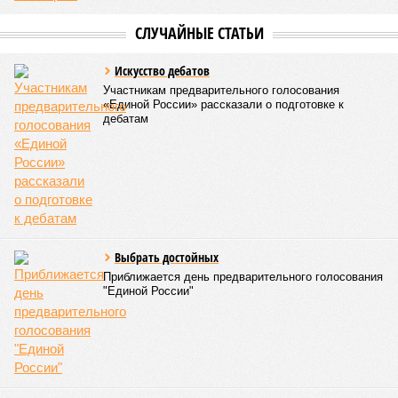
Гостями мероприятия стали подопечные фондов «Александр Невский» и
«Защитники Отечества» (фото: saratov-eparhia.ru)
В зрительном зале собрались особые гости, ради которых
и задумывалось это душевное мероприятие. Приглашения
получили подопечные благотворительного фонда
«Александр Невский» – дети с ограниченными
возможностями здоровья и их родители, а также учащиеся
школы-интерната, расположенной в городе Марксе. Кроме
того, на концерт прибыли подопечные саратовского
филиала государственного фонда «Защитники Отечества»,
объединяющего членов семей участников специальной
военной операции. В зале также присутствовали сестры
епархиального общества «Милосердие» и прихожане
саратовских храмов.
Благотворительный концерт «Вера, надежда, любовь» (фото: saratov-
eparhia.ru)
Среди почетных гостей были митрополит Саратовский и