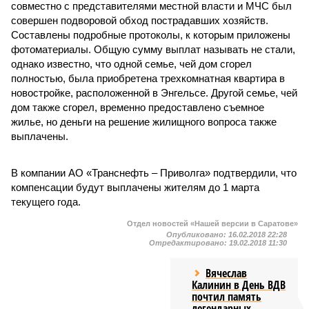
совместно с представителями местной власти и МЧС был
совершен подворовой обход пострадавших хозяйств.
Составлены подробные протоколы, к которым приложены
фотоматериалы. Общую сумму выплат называть не стали,
однако известно, что одной семье, чей дом сгорел
полностью, была приобретена трехкомнатная квартира в
новостройке, расположенной в Энгельсе. Другой семье, чей
дом также сгорел, временно предоставлено съемное
жилье, но деньги на решение жилищного вопроса также
выплачены.
В компании АО «Транснефть – Приволга» подтвердили, что
компенсации будут выплачены жителям до 1 марта
текущего года.
Отдел новостей «Нашей версии в Саратове»
Опубликовано:
16.02.2018 22:28
Отредактировано:
19.02.2018 11:30
Вячеслав
Калинин в День ВДВ
почтил память
легендарных