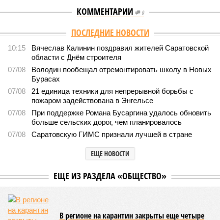
КОММЕНТАРИИ
0
Версия
//
Общество
//
В Саратовской консерватории прошел концерт
для подопечных фондов «Александр Невский» и «Защитники
Отечества»
2495
С верой и надеждой
В Саратовской консерватории прошел концерт для
подопечных фондов «Александр Невский» и
«Защитники Отечества»
В Саратовской консерватории прошел концерт для подопечных фондов
«Александр Невский» и «Защитники Отечества» (фото: saratov-eparhia.ru)
В театральном зале Саратовской государственной консерватории
имени Л. В. Собинова 16 мая состоялся масштабный