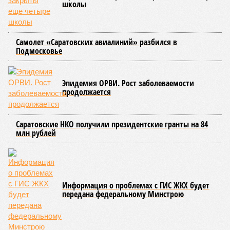
благотворительный концерт «Вера, надежда, любовь».
Мероприятие было организовано Образовательным центром по
развитию детского и юношеского творчества, действующим при
Саратовской духовной семинарии по благословению
митрополита Саратовского и Вольского Игнатия.
Инициатором и главным организатором творческого вечера
выступила бессменный руководитель центра
Елена
Трошина
, которая сумела собрать на одной сцене
воспитанников сразу нескольких православных учебных
заведений области и подарить настоящий праздник тем,
кто особенно нуждается в поддержке и внимании.
Участниками концертной программы стали талантливые
учащиеся самого Образовательного центра, а также
воспитанники Покровской православной классической
гимназии имени святого благоверного князя Александра
Невского и ученики Русской православной классической
гимназии имени преподобного Сергия Радонежского.