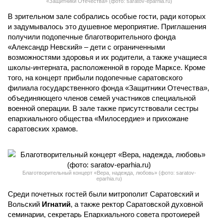
«Защитники Отечества» (фото: saratov-eparhia.ru)
В зрительном зале собрались особые гости, ради которых
и задумывалось это душевное мероприятие. Приглашения
получили подопечные благотворительного фонда
«Александр Невский» – дети с ограниченными
возможностями здоровья и их родители, а также учащиеся
школы-интерната, расположенной в городе Марксе. Кроме
того, на концерт прибыли подопечные саратовского
филиала государственного фонда «Защитники Отечества»,
объединяющего членов семей участников специальной
военной операции. В зале также присутствовали сестры
епархиального общества «Милосердие» и прихожане
саратовских храмов.
Благотворительный концерт «Вера, надежда, любовь» (фото: saratov-
eparhia.ru)
Среди почетных гостей были митрополит Саратовский и
Вольский
Игнатий
, а также ректор Саратовской духовной
семинарии, секретарь Епархиального совета протоиерей