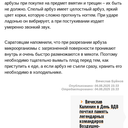
арбузы при покупке на предмет вмятин и трещин – их быть
не должно. Спелый арбуз имеет целостный арбуз, яркий
цвет корки, которую сложно проткнуть ногтем. При ударе
ладонью он вибрирует, а при постукивании издает
умеренно звонкий звук.
Саратовцам напомнили, что при разрезании арбуза
микроорганизмы с загрязненной поверхности проникают
внутрь и очень быстро размножаются в мякоти. Поэтому
необходимо тщательно вымыть плод перед тем, как
приступить к еде, а если арбуз не съели сразу, хранить его
необходимо в холодильнике.
Вячеслав Буйнов
Опубликовано:
04.08.2025 15:33
Отредактировано:
04.08.2025 15:33
Вячеслав
Калинин в День ВДВ
почтил память
легендарных
командиров
Воздушно-