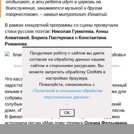
отдыхают, а эти ребята идут в церковь на
богослужение, занимаются музыкой и другим
творчеством», – заявил митрополит Игнатий.
В рамках концертной программы со сцены прозвучали
стихи русских поэтов:
Николая Гумилева
,
Анны
Ахматовой
,
Бориса Пастернака
и
Константина
Романова
.
Продолжая работу с сайтом вы даете
согласие на обработку данных нашим
сайтом и сторонними ресурсами. Вы
благотворительный концерт «Вера, надежда, любовь» (фото: saratov-
eparhia.ru)
можете запретить обработку Cookies в
настройках браузера.
Что касается вокальных выступлений, их открыл
Пожалуйста, ознакомьтесь с
задостойник Пасхи Валаамского распева, подготовленный
«Политикой в отношении обработки
юными вокалистами Образовательного центра. Также для
персональных данных»
собравшихся прозвучали композиции «Над небом
.
голубым», «За рекой», «Все зависит от Бога», «Далекий
дом», «Главное на свете – это наши дети» и другие песни.
OK
В финальной части мероприятия все участники дружно
исполнили песню «Мир дому твоему»
Оскара Фельцмана
.
Вячеслав Буйнов