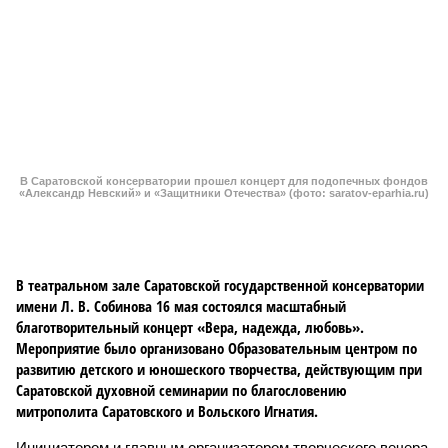
В театральном зале Саратовской государственной консерватории
имени Л. В. Собинова 16 мая состоялся масштабный
благотворительный концерт «Вера, надежда, любовь».
Мероприятие было организовано Образовательным центром по
развитию детского и юношеского творчества, действующим при
Саратовской духовной семинарии по благословению
митрополита Саратовского и Вольского Игнатия.
Инициатором и главным организатором творческого вечера
выступила бессменный руководитель центра
Елена
Трошина
, которая сумела собрать на одной сцене
воспитанников сразу нескольких православных учебных
заведений области и подарить настоящий праздник тем,
кто особенно нуждается в поддержке и внимании.
Участниками концертной программы стали талантливые
учащиеся самого Образовательного центра, а также
воспитанники Покровской православной классической
гимназии имени святого благоверного князя Александра
Невского и ученики Русской православной классической