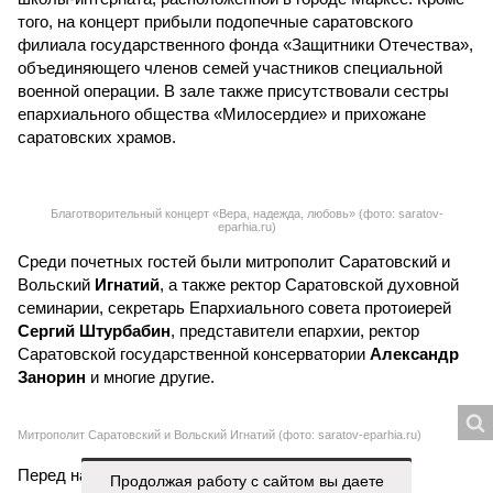
Благотворительный концерт «Вера, надежда, любовь» (фото: saratov-
eparhia.ru)
Среди почетных гостей были митрополит Саратовский и
Вольский
Игнатий
, а также ректор Саратовской духовной
семинарии, секретарь Епархиального совета протоиерей
Сергий Штурбабин
, представители епархии, ректор
Саратовской государственной консерватории
Александр
Занорин
и многие другие.
Митрополит Саратовский и Вольский Игнатий (фото: saratov-eparhia.ru)
Перед началом основной программы все участники
концерта, выстроившись на сцене, хором пропели тропарь
Святой Пасхи, задав тем самым торжественный и глубоко
духовный тон всему вечеру. Затем к собравшимся
обратился глава Саратовской митрополии. Он напомнил о
приближающемся завершении пасхального периода и
выразил надежду, что тепло будет не только в окружающей
природе, но и в душах собравшихся людей.
Продолжая работу с сайтом вы даете