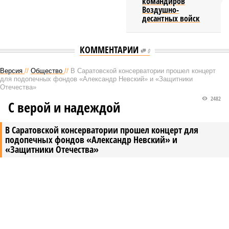
командиров
Воздушно-
десантных войск
КОММЕНТАРИИ
0
Версия
//
Общество
//
В Саратовской консерватории прошел концерт
для подопечных фондов «Александр Невский» и «Защитники
Отечества»
2482
С верой и надеждой
В Саратовской консерватории прошел концерт для
подопечных фондов «Александр Невский» и
«Защитники Отечества»
В Саратовской консерватории прошел концерт для подопечных фондов
«Александр Невский» и «Защитники Отечества» (фото: saratov-eparhia.ru)