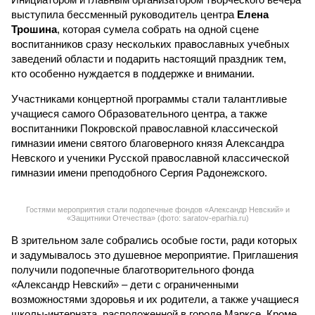
гимназии имени преподобного Сергия Радонежского.
Гостями мероприятия стали подопечные фондов «Александр Невский» и
«Защитники Отечества» (фото: saratov-eparhia.ru)
В зрительном зале собрались особые гости, ради которых
и задумывалось это душевное мероприятие. Приглашения
получили подопечные благотворительного фонда
«Александр Невский» – дети с ограниченными
возможностями здоровья и их родители, а также учащиеся
школы-интерната, расположенной в городе Марксе. Кроме
того, на концерт прибыли подопечные саратовского
филиала государственного фонда «Защитники Отечества»,
объединяющего членов семей участников специальной
военной операции. В зале также присутствовали сестры
епархиального общества «Милосердие» и прихожане
саратовских храмов.