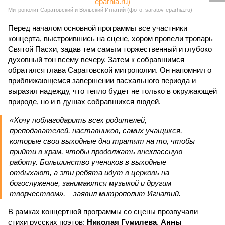
Митрополит Саратовский и Вольский Игнатий (фото: saratov-eparhia.ru)
Перед началом основной программы все участники
концерта, выстроившись на сцене, хором пропели тропарь
Святой Пасхи, задав тем самым торжественный и глубоко
духовный тон всему вечеру. Затем к собравшимся
обратился глава Саратовской митрополии. Он напомнил о
приближающемся завершении пасхального периода и
выразил надежду, что тепло будет не только в окружающей
природе, но и в душах собравшихся людей.
«Хочу поблагодарить всех родителей,
преподавателей, наставников, самих учащихся,
которые свои выходные дни тратят на то, чтобы
прийти в храм, чтобы продолжать внеклассную
работу. Большинство учеников в выходные
отдыхают, а эти ребята идут в церковь на
богослужение, занимаются музыкой и другим
творчеством», – заявил митрополит Игнатий.
В рамках концертной программы со сцены прозвучали
стихи русских поэтов:
Николая Гумилева
,
Анны