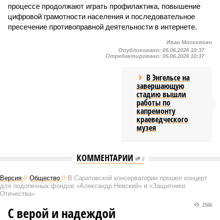
процессе продолжают играть профилактика, повышение
цифровой грамотности населения и последовательное
пресечение противоправной деятельности в интернете.
Иван Московкин
Опубликовано:
05.06.2026 10:37
Отредактировано:
05.06.2026 10:37
В Энгельсе на
завершающую
стадию вышли
работы по
капремонту
краеведческого
музея
КОММЕНТАРИИ
0
Версия
//
Общество
//
В Саратовской консерватории прошел концерт
для подопечных фондов «Александр Невский» и «Защитники
Отечества»
2506
С верой и надеждой