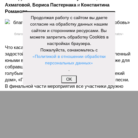
Ахматовой
,
Бориса Пастернака
и
Константина
Романова
.
Продолжая работу с сайтом вы даете
согласие на обработку данных нашим
сайтом и сторонними ресурсами. Вы
благотворительный концерт «Вера, надежда, любовь» (фото: saratov-
можете запретить обработку Cookies в
eparhia.ru)
настройках браузера.
Что касается вокальных выступлений, их открыл
Пожалуйста, ознакомьтесь с
задостойник Пасхи Валаамского распева, подготовленный
«Политикой в отношении обработки
юными вокалистами Образовательного центра. Также для
персональных данных»
собравшихся прозвучали композиции «Над небом
.
голубым», «За рекой», «Все зависит от Бога», «Далекий
дом», «Главное на свете – это наши дети» и другие песни.
OK
В финальной части мероприятия все участники дружно
исполнили песню «Мир дому твоему»
Оскара Фельцмана
.
Вячеслав Буйнов
Опубликовано:
17.05.2026 10:05
Отредактировано:
17.05.2026 10:05
В Энгельсе на
завершающую
стадию вышли