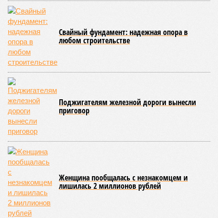
квартала 2026 года число киберпреступлений в
Саратовской области сократилось на 24%. Положительная
динамика наблюдается и в сфере цифрового просвещения.
Более 120 тысяч школьников стали участниками
образовательных программ «Урок цифры» и «Цифровой
ликбез», направленных на формирование культуры
безопасного поведения в интернете. Отдельной темой
обсуждения стало дистанционное мошенничество.
Специалисты сообщили, что около 67% мошеннических
звонков совершается через мессенджеры. Вместе с тем
меры по выявлению и блокировке опасных интернет-
ресурсов позволили почти на треть сократить количество
подобных преступлений. Важным элементом системы
цифровой безопасности остаётся межведомственное
взаимодействие. Так, Банк России выявляет
подозрительные телефонные номера и интернет-сайты,
после чего направляет сведения операторам связи,
регистраторам доменных имён и в Генеральную
прокуратуру РФ для принятия необходимых мер.
Подводя итоги слушаний, член Общественного совета при
Федеральной службе по контролю за алкогольным и