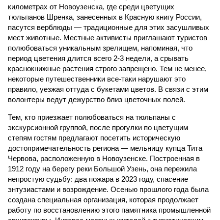
километрах от Новоузенска, где среди цветущих
тюльпанов Шренка, занесенных в Красную книгу России,
пасутся верблюды — традиционные для этих засушливых
мест животные. Местные активисты приглашают туристов
полюбоваться уникальным зрелищем, напоминая, что
период цветения длится всего 2-3 недели, а срывать
краснокнижные растения строго запрещено. Тем не менее,
некоторые путешественники все-таки нарушают это
правило, уезжая оттуда с букетами цветов. В связи с этим
волонтеры ведут дежурство близ цветочных полей.
Тем, кто приезжает полюбоваться на тюльпаны с
экскурсионной группой, после прогулки по цветущим
степям гостям предлагают посетить историческую
достопримечательность региона — мельницу купца Тита
Червова, расположенную в Новоузенске. Построенная в
1912 году на берегу реки Большой Узень, она пережила
непростую судьбу: два пожара в 2023 году, спасение
энтузиастами и возрождение. Осенью прошлого года была
создана специальная организация, которая продолжает
работу по восстановлению этого памятника промышленной