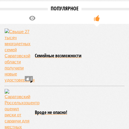
пресечение противоправной деятельности в интернете.
Иван Московкин
Опубликовано:
05.06.2026 10:37
Отредактировано:
05.06.2026 10:37
Работы по
благоустройству
городского парка
выполнены на 73%
КОММЕНТАРИИ
0
Версия
//
Общество
//
В Саратовской консерватории прошел концерт
для подопечных фондов «Александр Невский» и «Защитники
Отечества»
2468
С верой и надеждой
В Саратовской консерватории прошел концерт для
подопечных фондов «Александр Невский» и
«Защитники Отечества»