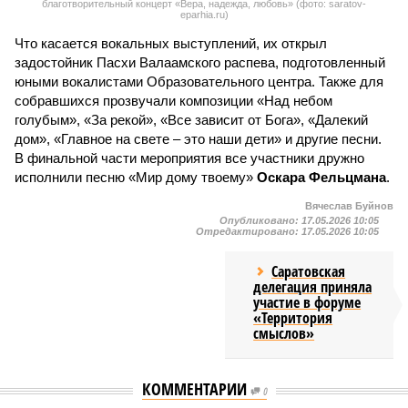
благотворительный концерт «Вера, надежда, любовь» (фото: saratov-
eparhia.ru)
Что касается вокальных выступлений, их открыл
задостойник Пасхи Валаамского распева, подготовленный
юными вокалистами Образовательного центра. Также для
собравшихся прозвучали композиции «Над небом
голубым», «За рекой», «Все зависит от Бога», «Далекий
дом», «Главное на свете – это наши дети» и другие песни.
В финальной части мероприятия все участники дружно
исполнили песню «Мир дому твоему»
Оскара Фельцмана
.
Вячеслав Буйнов
Опубликовано:
17.05.2026 10:05
Отредактировано:
17.05.2026 10:05
Саратовская
делегация приняла
участие в форуме
«Территория
смыслов»
КОММЕНТАРИИ
0