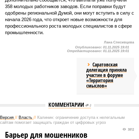
358 молодых работников заводов. Если поправки будут
одобрены региональной Думой, они могут вступить в силу с
начала 2026 года, что откроет новые возможности для
профессионального роста молодых специалистов в сфере
промышленности.
Лана Спесивцева
Опубликовано:
01.11.2025 19:01
Отредактировано:
01.11.2025 19:01
Саратовская
делегация приняла
участие в форуме
«Территория
смыслов»
КОММЕНТАРИИ
0
Версия
//
Власть
//
Калинин: ограничение доступа к нелегальным
сайтам помогает защищать граждан от цифровых угроз
3812
Барьер для мошенников