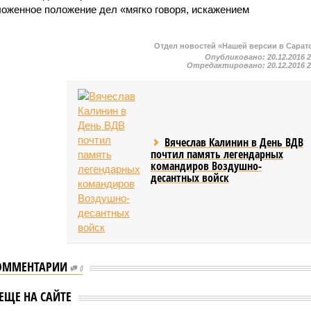
ложенное положение дел «мягко говоря, искажением
Отдел новостей «Нашей версии в Сарат
Опубликовано:
20.12.2016 
Отредактировано:
20.12.2016 
Вячеслав Калинин в День ВДВ
почтил память легендарных
командиров Воздушно-
десантных войск
ОММЕНТАРИИ
ав Калинин
0
 участие в
Вячеслав Калинин
ЕЩЕ НА САЙТЕ
щенной Дню
принял участие в