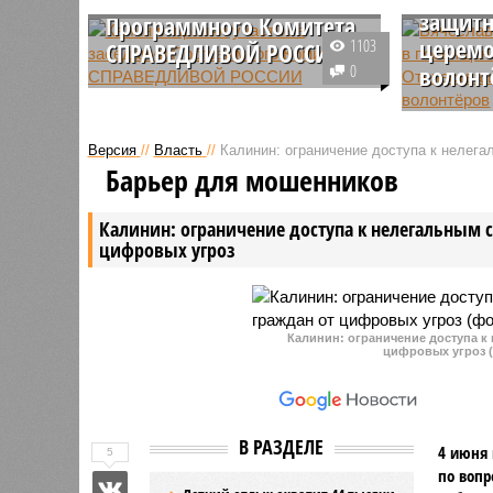
защитн
Программного Комитета
церемо
1103
СПРАВЕДЛИВОЙ РОССИИ
0
волонт
Председатель Совета
регионального отделения партии
Депутат 
Саратовской области, ветеран
Думы от 
Версия
//
Власть
//
Калинин: ограничение доступа к нелег
боевых действий, полковник
«СПРАВ
Барьер для мошенников
запаса Вячеслав Калинин принял
ветеран 
участие в работе Программного
полковни
Калинин: ограничение доступа к нелегальным 
Комитета Социалистической
Калинин 
цифровых угроз
партии СПРАВЕДЛИВАЯ
торжеств
РОССИЯ, который состоялся в
награжде
Москве.
волонтёр
Мероприя
Калинин: ограничение доступа к
на площа
цифровых угроз (
творчест
Саратова
выступил
гостя.
В РАЗДЕЛЕ
4 июня 
5
по вопр