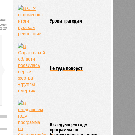
района модернизацию водных
сетей
04/08
Саратовская область заняла 12
Уроки трагедии
ове»
место по внедрению Платформы
22:04
обратной связи
22:18
04/08
Ртищевскому району на ремонт
дорог направят дополнительные
средства
Не туда поворот
В следующем году
программа по
благоустройству должна