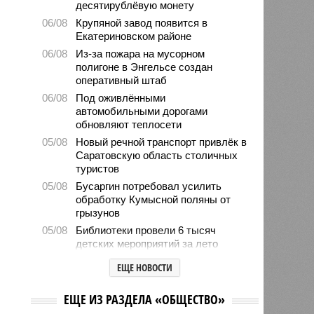
десятирублёвую монету
06/08
Крупяной завод появится в
Екатериновском районе
06/08
Из-за пожара на мусорном
полигоне в Энгельсе создан
оперативный штаб
06/08
Под оживлёнными
автомобильными дорогами
обновляют теплосети
05/08
Новый речной транспорт привлёк в
Саратовскую область столичных
туристов
05/08
Бусаргин потребовал усилить
обработку Кумысной поляны от
грызунов
05/08
Библиотеки провели 6 тысяч
детских мероприятий за лето
05/08
Власти формируют стратегию
ЕЩЕ НОВОСТИ
развития медицины до 2030 года
04/08
Губернатор Роман Бусаргин
ЕЩЕ ИЗ РАЗДЕЛА «ОБЩЕСТВО»
обсудил с главой Ртищевского