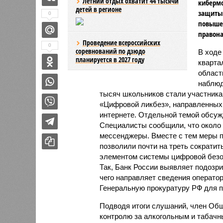
Летний отдых охватит 44 тысячи
киберм
детей в регионе
защиты 
0
повыше
правон
Проведение всероссийских
0
соревнований по дзюдо
В ходе
планируется в 2027 году
кварта
област
наблюд
тысяч школьников стали участник
«Цифровой ликбез», направленных 
интернете. Отдельной темой обсуж
Специалисты сообщили, что около
мессенджеры. Вместе с тем меры п
позволили почти на треть сократи
элементом системы цифровой безо
Так, Банк России выявляет подозр
чего направляет сведения оператор
Генеральную прокуратуру РФ для 
Подводя итоги слушаний, член Общ
контролю за алкогольным и табачн