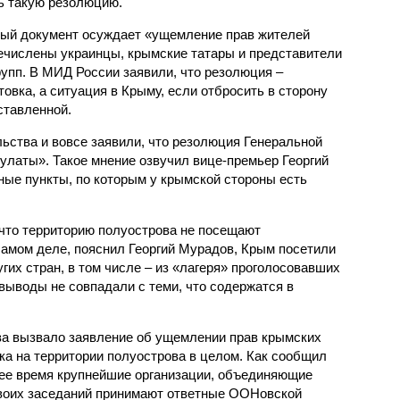
ь такую резолюцию.
ый документ осуждает «ущемление прав жителей
числены украинцы, крымские татары и представители
рупп. В МИД России заявили, что резолюция –
овка, а ситуация в Крыму, если отбросить в сторону
ставленной.
ьства и вовсе заявили, что резолюция Генеральной
латы». Такое мнение озвучил вице-премьер Георгий
ные пункты, по которым у крымской стороны есть
 что территорию полуострова не посещают
амом деле, пояснил Георгий Мурадов, Крым посетили
их стран, в том числе – из «лагеря» проголосовавших
выводы не совпадали с теми, что содержатся в
ва вызвало заявление об ущемлении прав крымских
ка на территории полуострова в целом. Как сообщил
щее время крупнейшие организации, объединяющие
своих заседаний принимают ответные ООНовской