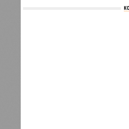
К
Версия
//
Общество
//
В Саратовской консерватории проше
Отечества»
С верой и надеждой
В Саратовской консерватории прошел концерт
Невский» и «Защитники Отечества»
В Саратовской консерватории п
Невский» и «Защитник
В РАЗДЕЛЕ
В театр
1
имени Л
Вячеслав Калинин: депутаты и
благотв
чиновники должны поддерживать
было ор
1
связь с ветеранскими
и юноше