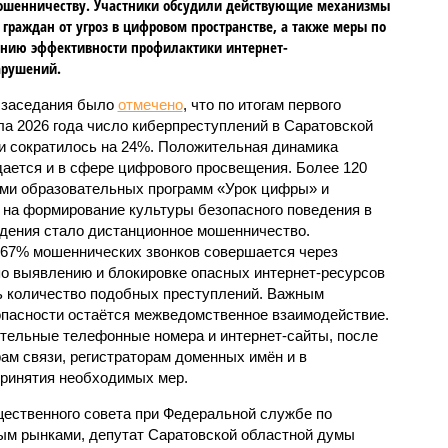
ошенничеству. Участники обсудили действующие механизмы
граждан от угроз в цифровом пространстве, а также меры по
нию эффективности профилактики интернет-
арушений.
 заседания было
отмечено
, что по итогам первого
ла 2026 года число киберпреступлений в Саратовской
и сократилось на 24%. Положительная динамика
ается и в сфере цифрового просвещения. Более 120
ами образовательных программ «Урок цифры» и
на формирование культуры безопасного поведения в
дения стало дистанционное мошенничество.
 67% мошеннических звонков совершается через
о выявлению и блокировке опасных интернет-ресурсов
ть количество подобных преступлений. Важным
пасности остаётся межведомственное взаимодействие.
ительные телефонные номера и интернет-сайты, после
ам связи, регистраторам доменных имён и в
принятия необходимых мер.
ественного совета при Федеральной службе по
ым рынками, депутат Саратовской областной думы