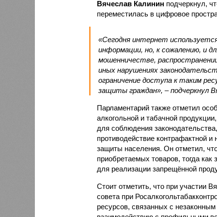
Вячеслав Калинин
подчеркнул, чт
переместилась в цифровое простра
«Сегодня интернет используется 
информации, но, к сожалению, и 
мошенничестве, распространении
иных нарушениях законодательст
ограничение доступа к таким ре
защиты граждан», – подчеркнул В
Парламентарий также отметил осо
алкогольной и табачной продукции,
для соблюдения законодательства,
противодействие контрафактной и
защиты населения. Он отметил, чт
приобретаемых товаров, тогда как
для реализации запрещённой проду
Стоит отметить, что при участии В
совета при Росалкогольтабакконтр
ресурсов, связанных с незаконным
взаимодействию с профильными ве