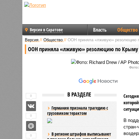
Власть
Общество
Версия в Саратове
Версия
//
Общество
//
ООН приняла «лживую» резолюцию 
ООН приняла «лживую» резолюцию по Крыму
Фото:
В РАЗДЕЛЕ
Сегодня
0
которой
Германия признала трагедию с
ситуаци
грузовиком терактом
0
В подд
стран-
воздер
В регионе штрафов выписывают
0