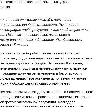
о значительная часть современных угроз
нство.
не только для коммуникаций и получения
для противоправной деятельности. Речь идёт о
 контрафактной продукции, незаконной торговле и
ва. Поэтому своевременное выявление и
сурсам является важной частью общей системы
ячеслав Калинин.
бую значимость борьбы с незаконным оборотом
 поскольку подобные нарушения несут риски не только
 но и для здоровья граждан. По словам Калинина,
 нелегальной продукции является важным элементом
о граждане должны быть уверены в безопасности
 злоумышленники всё активнее используют интернет
кции и обхода действующих ограничений.
ячеслава Калинина как депутата и члена Общественного
оле ведётся системная работа по выявлению интернет-
 оборотом алкогольной продукции. Благодаря
домствами и надзорными органами был ограничен