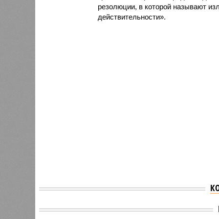
резолюции, в которой называют из
действительности».
К
Вячесл
принял
Калинин принял участие
посвя
в заседании