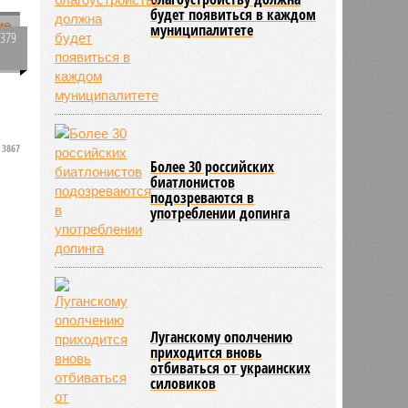
будет появиться в каждом
муниципалитете
1379
а
0
3867
Более 30 российских
биатлонистов
подозреваются в
употреблении допинга
Луганскому ополчению
приходится вновь
отбиваться от украинских
силовиков