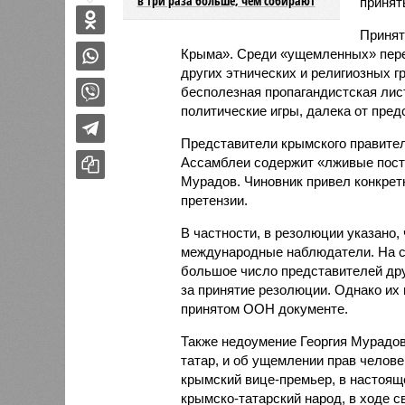
в три раза больше, чем собирают
принят
Принят
Крыма». Среди «ущемленных» пере
других этнических и религиозных г
бесполезная пропагандистская лист
политические игры, далека от пред
Представители крымского правител
Ассамблеи содержит «лживые посту
Мурадов. Чиновник привел конкрет
претензии.
В частности, в резолюции указано,
международные наблюдатели. На с
большое число представителей друг
за принятие резолюции. Однако их 
принятом ООН документе.
Также недоумение Георгия Мурадо
татар, и об ущемлении прав челове
крымский вице-премьер, в настоя
крымско-татарский народ, в ходе 