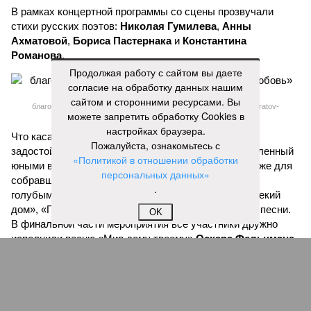
В рамках концертной программы со сцены прозвучали
стихи русских поэтов:
Николая Гумилева
,
Анны
Ахматовой
,
Бориса Пастернака
и
Константина
Романова
.
Продолжая работу с сайтом вы даете
согласие на обработку данных нашим
сайтом и сторонними ресурсами. Вы
благотворительный концерт «Вера, надежда, любовь» (фото: saratov-
можете запретить обработку Cookies в
eparhia.ru)
настройках браузера.
Что касается вокальных выступлений, их открыл
Пожалуйста, ознакомьтесь с
задостойник Пасхи Валаамского распева, подготовленный
«Политикой в отношении обработки
юными вокалистами Образовательного центра. Также для
персональных данных»
собравшихся прозвучали композиции «Над небом
.
голубым», «За рекой», «Все зависит от Бога», «Далекий
дом», «Главное на свете – это наши дети» и другие песни.
OK
В финальной части мероприятия все участники дружно
исполнили песню «Мир дому твоему»
Оскара Фельцмана
.
Вячеслав Буйнов
Опубликовано:
17.05.2026 10:05
Отредактировано:
17.05.2026 10:05
Вячеслав