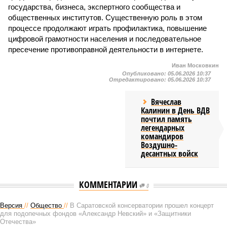
государства, бизнеса, экспертного сообщества и
общественных институтов. Существенную роль в этом
процессе продолжают играть профилактика, повышение
цифровой грамотности населения и последовательное
пресечение противоправной деятельности в интернете.
Иван Московкин
Опубликовано:
05.06.2026 10:37
Отредактировано:
05.06.2026 10:37
Вячеслав
Калинин в День ВДВ
почтил память
легендарных
командиров
Воздушно-
десантных войск
КОММЕНТАРИИ
0
Версия
//
Общество
//
В Саратовской консерватории прошел концерт
для подопечных фондов «Александр Невский» и «Защитники
Отечества»