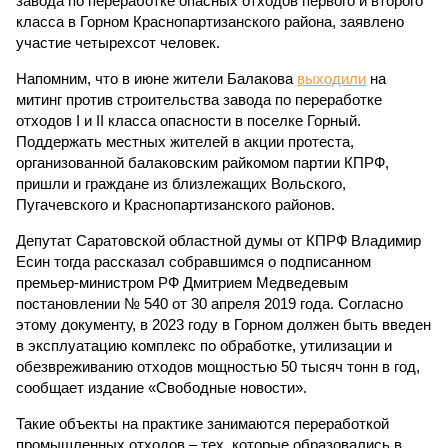
завода по переработке опасных отходов первого и второго
класса в Горном Краснопартизанского района, заявлено
участие четырехсот человек.
Напомним, что в июне жители Балакова
выходили
на
митинг против строительства завода по переработке
отходов I и II класса опасности в поселке Горный.
Поддержать местных жителей в акции протеста,
организованной балаковским райкомом партии КПРФ,
пришли и граждане из близлежащих Вольского,
Пугачевского и Краснопартизанского районов.
Депутат Саратовской областной думы от КПРФ Владимир
Есин тогда рассказал собравшимся о подписанном
премьер-министром РФ Дмитрием Медведевым
постановлении № 540 от 30 апреля 2019 года. Согласно
этому документу, в 2023 году в Горном должен быть введен
в эксплуатацию комплекс по обработке, утилизации и
обезвреживанию отходов мощностью 50 тысяч тонн в год,
сообщает издание «Свободные новости».
Такие объекты на практике занимаются переработкой
промышленных отходов – тех, которые образовались в