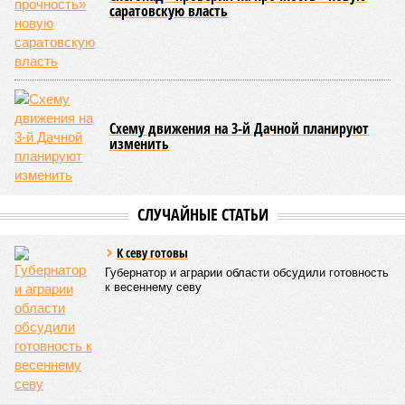
получили подопечные благотворительного фонда
«Александр Невский» – дети с ограниченными
возможностями здоровья и их родители, а также учащиеся
школы-интерната, расположенной в городе Марксе. Кроме
того, на концерт прибыли подопечные саратовского
филиала государственного фонда «Защитники Отечества»,
объединяющего членов семей участников специальной
военной операции. В зале также присутствовали сестры
епархиального общества «Милосердие» и прихожане
саратовских храмов.
Благотворительный концерт «Вера, надежда, любовь» (фото: saratov-
eparhia.ru)
Среди почетных гостей были митрополит Саратовский и
Вольский
Игнатий
, а также ректор Саратовской духовной
семинарии, секретарь Епархиального совета протоиерей
Сергий Штурбабин
, представители епархии, ректор
Саратовской государственной консерватории
Александр
Занорин
и многие другие.