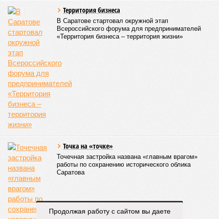
Митрополит Саратовский и Вольский Игнатий (фото: saratov-eparhia.ru)
Перед началом основной программы все участники
концерта, выстроившись на сцене, хором пропели тропарь
Святой Пасхи, задав тем самым торжественный и глубоко
духовный тон всему вечеру. Затем к собравшимся
обратился глава Саратовской митрополии. Он напомнил о
приближающемся завершении пасхального периода и
выразил надежду, что тепло будет не только в окружающей
природе, но и в душах собравшихся людей.
«Хочу поблагодарить всех родителей,
преподавателей, наставников, самих учащихся,
которые свои выходные дни тратят на то, чтобы
прийти в храм, чтобы продолжать внеклассную
работу. Большинство учеников в выходные
отдыхают, а эти ребята идут в церковь на
богослужение, занимаются музыкой и другим
творчеством», – заявил митрополит Игнатий.
Продолжая работу с сайтом вы даете