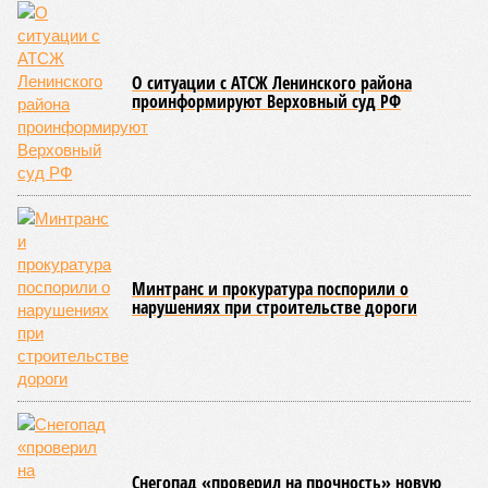
Инициатором и главным организатором творческого вечера
выступила бессменный руководитель центра
Елена
Трошина
, которая сумела собрать на одной сцене
воспитанников сразу нескольких православных учебных
заведений области и подарить настоящий праздник тем,
кто особенно нуждается в поддержке и внимании.
Участниками концертной программы стали талантливые
учащиеся самого Образовательного центра, а также
воспитанники Покровской православной классической
гимназии имени святого благоверного князя Александра
Невского и ученики Русской православной классической
гимназии имени преподобного Сергия Радонежского.
Гостями мероприятия стали подопечные фондов «Александр Невский» и
«Защитники Отечества» (фото: saratov-eparhia.ru)
В зрительном зале собрались особые гости, ради которых
и задумывалось это душевное мероприятие. Приглашения