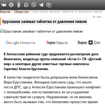
0
0
0
Версия в Саратове
Версия
//
Общество
//
Ерусланов запивал таблетки от давления пивом
2424
Ерусланов запивал таблетки от давления пивом
В Энгельсском районном суде продолжается рассмотрение дела
бизнесмена, владельца группы компаний «Астэк-С» (ТК «Детский
мир» и некоторые другие известные торговые комплексы
Саратова) Алексея Ерусланова.
В качестве свидетеля была допрошена жена бизнесмена,
Вера Ерусланова. Женщина пояснила суду, что около
поста ДПС, где у Алексея Ерусланова произошел конфликт
с полицейскими, они остановились из-за ухудшения
самочувствия ее супруга. Недомогание, по ее мнению,
могло быть вызвано тем, что бизнесмен пропустил время