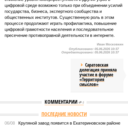
цифровой среде возможно только при объединении усилий
государства, бизнеса, экспертного сообщества и
общественных институтов. Существенную роль в этом
процессе продолжают играть профилактика, повышение
цифровой грамотности населения и последовательное
пресечение противоправной деятельности в интернете.
Иван Московкин
Опубликовано:
05.06.2026 10:37
Отредактировано:
05.06.2026 10:37
Саратовская
делегация приняла
участие в форуме
«Территория
смыслов»
КОММЕНТАРИИ
0
Версия
//
Общество
//
В Саратовской консерватории прошел концерт
для подопечных фондов «Александр Невский» и «Защитники
Отечества»