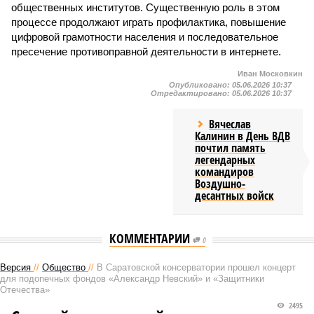
общественных институтов. Существенную роль в этом
процессе продолжают играть профилактика, повышение
цифровой грамотности населения и последовательное
пресечение противоправной деятельности в интернете.
Иван Московкин
Опубликовано:
05.06.2026 10:37
Отредактировано:
05.06.2026 10:37
Вячеслав
Калинин в День ВДВ
почтил память
легендарных
командиров
Воздушно-
десантных войск
КОММЕНТАРИИ
0
Версия
//
Общество
//
В Саратовской консерватории прошел концерт
для подопечных фондов «Александр Невский» и «Защитники
Отечества»
2495