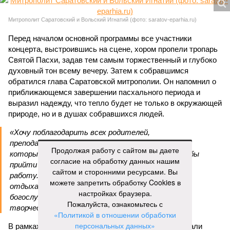
Митрополит Саратовский и Вольский Игнатий (фото: saratov-eparhia.ru)
Перед началом основной программы все участники
концерта, выстроившись на сцене, хором пропели тропарь
Святой Пасхи, задав тем самым торжественный и глубоко
духовный тон всему вечеру. Затем к собравшимся
обратился глава Саратовской митрополии. Он напомнил о
приближающемся завершении пасхального периода и
выразил надежду, что тепло будет не только в окружающей
природе, но и в душах собравшихся людей.
«Хочу поблагодарить всех родителей,
преподавателей, наставников, самих учащихся,
Продолжая работу с сайтом вы даете
которые свои выходные дни тратят на то, чтобы
согласие на обработку данных нашим
прийти в храм, чтобы продолжать внеклассную
сайтом и сторонними ресурсами. Вы
работу. Большинство учеников в выходные
можете запретить обработку Cookies в
отдыхают, а эти ребята идут в церковь на
настройках браузера.
богослужение, занимаются музыкой и другим
Пожалуйста, ознакомьтесь с
творчеством», – заявил митрополит Игнатий.
«Политикой в отношении обработки
персональных данных»
В рамках концертной программы со сцены прозвучали