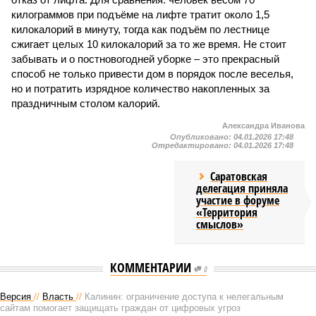
килограммов при подъёме на лифте тратит около 1,5
килокалорий в минуту, тогда как подъём по лестнице
сжигает целых 10 килокалорий за то же время. Не стоит
забывать и о постновогодней уборке – это прекрасный
способ не только привести дом в порядок после веселья,
но и потратить изрядное количество накопленных за
праздничным столом калорий.
Александра Иванова
Опубликовано:
04.01.2026 17:48
Отредактировано:
04.01.2026 17:48
Саратовская
делегация приняла
участие в форуме
«Территория
смыслов»
КОММЕНТАРИИ
0
Версия
//
Власть
//
Калинин: ограничение доступа к нелегальным
сайтам помогает защищать граждан от цифровых угроз