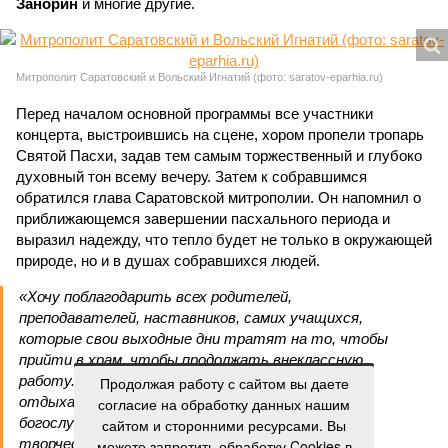
Занорин
и многие другие.
Митрополит Саратовский и Вольский Игнатий (фото: saratov-eparhia.ru)
Перед началом основной программы все участники
концерта, выстроившись на сцене, хором пропели тропарь
Святой Пасхи, задав тем самым торжественный и глубоко
духовный тон всему вечеру. Затем к собравшимся
обратился глава Саратовской митрополии. Он напомнил о
приближающемся завершении пасхального периода и
выразил надежду, что тепло будет не только в окружающей
природе, но и в душах собравшихся людей.
«Хочу поблагодарить всех родителей,
преподавателей, наставников, самих учащихся,
которые свои выходные дни тратят на то, чтобы
прийти в храм, чтобы продолжать внеклассную
работу. Большинство учеников в выходные
Продолжая работу с сайтом вы даете
отдыхают, а эти ребята идут в церковь на
согласие на обработку данных нашим
богослужение, занимаются музыкой и другим
сайтом и сторонними ресурсами. Вы
творчеством», – заявил митрополит Игнатий.
можете запретить обработку Cookies в