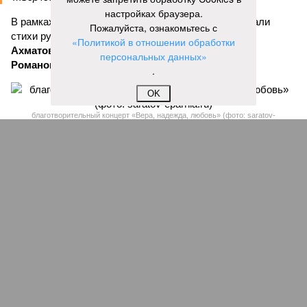
настройках браузера.
В рамках концертной программы со сцены прозвучали
Пожалуйста, ознакомьтесь с
стихи русских поэтов:
Николая Гумилева
,
Анны
«Политикой в отношении обработки
Ахматовой
,
Бориса Пастернака
и
Константина
персональных данных»
Романова
.
.
OK
благотворительный концерт «Вера, надежда, любовь» (фото: saratov-
eparhia.ru)
Что касается вокальных выступлений, их открыл
задостойник Пасхи Валаамского распева, подготовленный
юными вокалистами Образовательного центра. Также для
собравшихся прозвучали композиции «Над небом
голубым», «За рекой», «Все зависит от Бога», «Далекий
дом», «Главное на свете – это наши дети» и другие песни.
В финальной части мероприятия все участники дружно
исполнили песню «Мир дому твоему»
Оскара Фельцмана
.
Вячеслав Буйнов
Опубликовано:
17.05.2026 10:05
Отредактировано:
17.05.2026 10:05