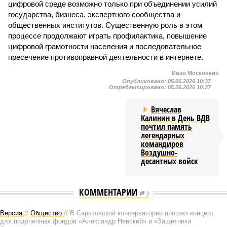
цифровой среде возможно только при объединении усилий
государства, бизнеса, экспертного сообщества и
общественных институтов. Существенную роль в этом
процессе продолжают играть профилактика, повышение
цифровой грамотности населения и последовательное
пресечение противоправной деятельности в интернете.
Иван Московкин
Опубликовано:
05.06.2026 10:37
Отредактировано:
05.06.2026 10:37
Вячеслав
Калинин в День ВДВ
почтил память
легендарных
командиров
Воздушно-
десантных войск
КОММЕНТАРИИ
0
Версия
//
Общество
//
В Саратовской консерватории прошел концерт
для подопечных фондов «Александр Невский» и «Защитники