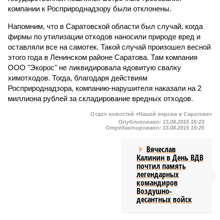
компании к Росприроднадзору были отклонены.
Напомним, что в Саратовской области был случай, когда
фирмы по утилизации отходов наносили природе вред и
оставляли все на самотек. Такой случай произошел весной
этого года в Ленинском районе Саратова. Там компания
ООО "Экорос" не ликвидировала ядовитую свалку
химотходов. Тогда, благодаря действиям
Росприроднадзора, компанию-нарушителя наказали на 2
миллиона рублей за складирование вредных отходов.
Отдел новостей «Нашей версии в Саратове»
Опубликовано:
13.08.2015 16:23
Отредактировано:
13.08.2015 16:25
Вячеслав
Калинин в День ВДВ
почтил память
легендарных
командиров
Воздушно-
десантных войск