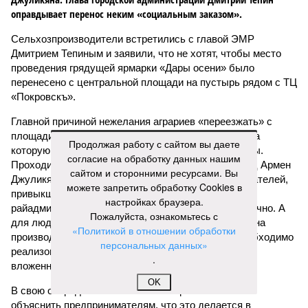
оправдывает перенос неким «социальным заказом».
Сельхозпроизводители встретились с главой ЭМР
Дмитрием Тепиным и заявили, что не хотят, чтобы место
проведения грядущей ярмарки «Дары осени» было
перенесено с центральной площади на пустырь рядом с ТЦ
«Покровскъ».
Главной причиной нежелания аграриев «переезжать» с
площади Ленина стала безлюдность территории, на
Продолжая работу с сайтом вы даете
которую им предлагают переместить торговые ряды.
согласие на обработку данных нашим
Проходимость возле ТЦ «Покровскъ» (Совладелец Армен
сайтом и сторонними ресурсами. Вы
Джуликян) практически нулевая, и привлечь покупателей,
можете запретить обработку Cookies в
привыкших к традиционному месту перед
настройках браузера.
райадминистрацией, будет достаточно проблематично. А
Пожалуйста, ознакомьтесь с
для людей, потративших столько времени и труда на
«Политикой в отношении обработки
производство своей продукции и сбор урожая, необходимо
персональных данных»
реализовать свой товар, чтобы хоть как-то вернуть
.
вложенные средства.
OK
В свою очередь глава Энгельского района пытался
объяснить предпринимателям, что это делается в